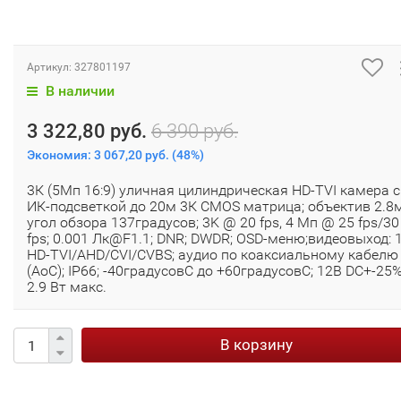
Артикул:
327801197
В наличии
3 322,80 руб.
6 390 руб.
Экономия:
3 067,20 руб.
(
48%
)
3К (5Мп 16:9) уличная цилиндрическая HD-TVI камера с
ИК-подсветкой до 20м 3К CMOS матрица; объектив 2.8
угол обзора 137градусов; 3K @ 20 fps, 4 Мп @ 25 fps/30
fps; 0.001 Лк@F1.1; DNR; DWDR; OSD-меню;видеовыход: 1
HD-TVI/AHD/CVI/CVBS; аудио по коаксиальному кабелю
(AoC); IP66; -40градусовС до +60градусовС; 12В DC+-25%
2.9 Вт макс.
В корзину