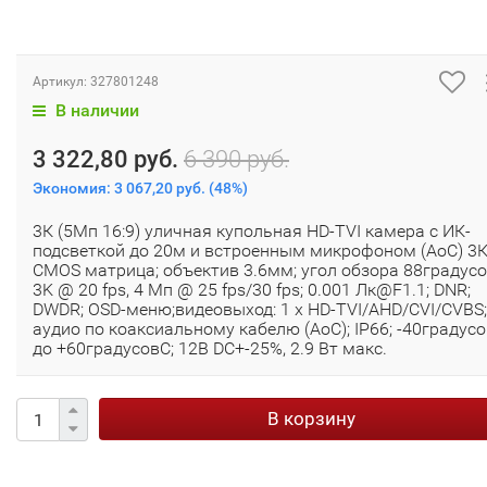
Артикул:
327801248
В наличии
3 322,80 руб.
6 390 руб.
Экономия:
3 067,20 руб.
(
48%
)
3К (5Мп 16:9) уличная купольная HD-TVI камера с ИК-
подсветкой до 20м и встроенным микрофоном (AoC) 3
CMOS матрица; объектив 3.6мм; угол обзора 88градусо
3K @ 20 fps, 4 Мп @ 25 fps/30 fps; 0.001 Лк@F1.1; DNR;
DWDR; OSD-меню;видеовыход: 1 х HD-TVI/AHD/CVI/CVBS;
аудио по коаксиальному кабелю (AoC); IP66; -40градус
до +60градусовС; 12В DC+-25%, 2.9 Вт макс.
В корзину