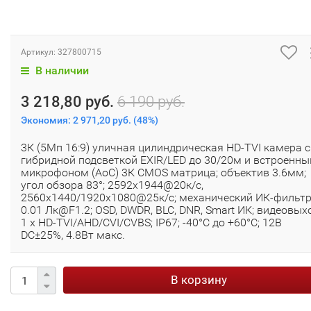
Артикул:
327800715
В наличии
3 218,80 руб.
6 190 руб.
Экономия:
2 971,20 руб.
(
48%
)
3К (5Мп 16:9) уличная цилиндрическая HD-TVI камера с
гибридной подсветкой EXIR/LED до 30/20м и встроенн
микрофоном (AoC) 3К CMOS матрица; объектив 3.6мм;
угол обзора 83°; 2592x1944@20к/с,
2560x1440/1920x1080@25к/с; механический ИК-фильтр
0.01 Лк@F1.2; OSD, DWDR, BLC, DNR, Smart ИК; видеовыхо
1 х HD-TVI/AHD/CVI/CVBS; IP67; -40°С до +60°С; 12В
DC±25%, 4.8Вт макс.
В корзину