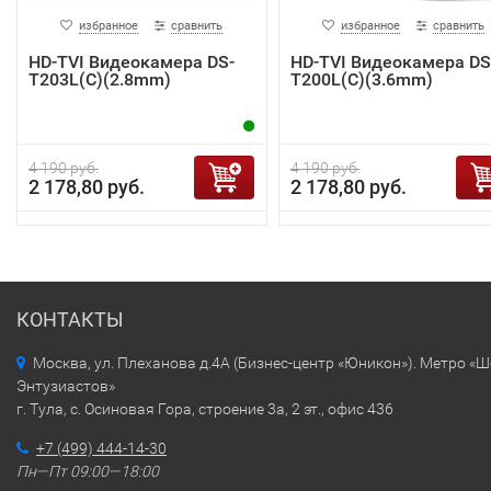
избранное
сравнить
избранное
сравнить
HD-TVI Видеокамера DS-
HD-TVI Видеокамера DS
T203L(C)(2.8mm)
T200L(C)(3.6mm)
4 190 руб.
4 190 руб.
2 178,80 руб.
2 178,80 руб.
КОНТАКТЫ
Москва, ул. Плеханова д.4А (Бизнес-центр «Юникон»). Метро «
Энтузиастов»
г. Тула, с. Осиновая Гора, строение 3а, 2 эт., офис 436
+7 (499) 444-14-30
Пн—Пт 09:00—18:00