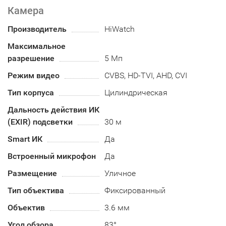
Камера
Производитель
HiWatch
Максимальное
разрешение
5 Мп
Режим видео
CVBS, HD-TVI, AHD, CVI
Тип корпуса
Цилиндрическая
Дальность действия ИК
(EXIR) подсветки
30 м
Smart ИК
Да
Встроенный микрофон
Да
Размещение
Уличное
Тип объектива
Фиксированный
Объектив
3.6 мм
Угол обзора
83°