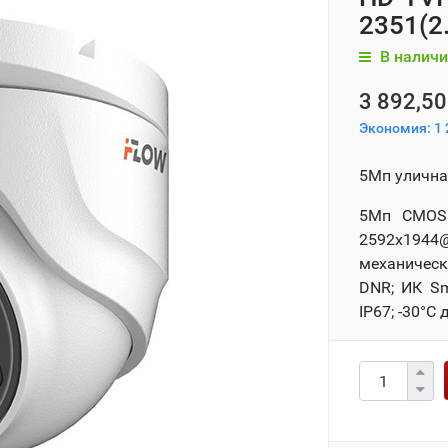
2351(2
В наличи
3 892,50
Экономия:
1 
5Мп улична
5Мп CMOS 
2592x194
механическ
DNR; ИК Sm
IP67; -30°С