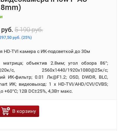
.8mm)
и
 руб.
5 190 руб.
297,50 руб.
(
25%
)
я HD-TVI камера с ИК-подсветкой до 30м
матрица; объектив 2.8мм; угол обзора 86°;
4@20к/с, 2560x1440/1920x1080@25к/с;
ий ИК-фильтр; 0.01 Лк@F1.2; OSD, DWDR, BLC,
art ИК; видеовыход: 1 х HD-TVI/AHD/CVI/CVBS;
 до +60°С; 12В DC±25%, 4,3Вт макс.
В корзину