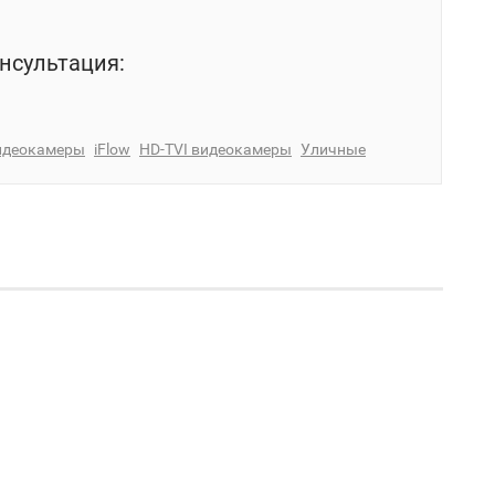
нсультация:
идеокамеры
iFlow
HD-TVI видеокамеры
Уличные