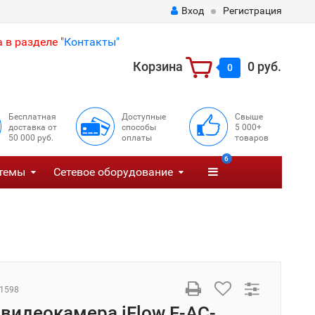
Вход
Регистрация
 в разделе "
Контакты"
Корзина
0 руб.
0
Бесплатная
Доступные
Свыше
доставка от
способы
5 000+
50 000 руб.
оплаты
товаров
6
темы
Сетевое оборудование
1598
 видеокамера iFlow F-AC-