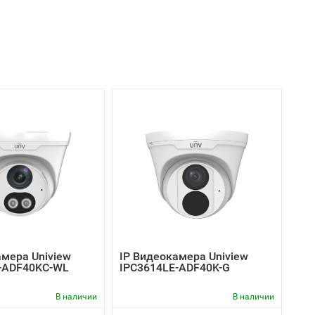
амера Uniview
IP Видеокамера Uniview
-ADF40KC-WL
IPC3614LE-ADF40K-G
В наличии
В наличии