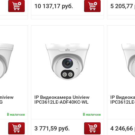
10 137,17 руб.
5 205,77 
niview
IP Видеокамера Uniview
IP Видеок
-G
IPC3612LE-ADF40KC-WL
IPC3612LE
В наличии
В наличии
3 771,59 руб.
4 246,66 