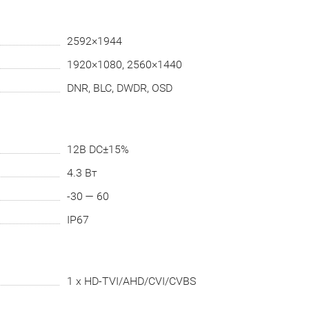
2592×1944
1920×1080, 2560×1440
DNR, BLC, DWDR, OSD
12В DC±15%
4.3 Вт
-30 — 60
IP67
1 х HD-TVI/AHD/CVI/CVBS