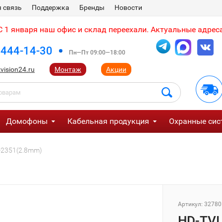
 связь
Поддержка
Бренды
Новости
 1 января наш офис и склад переехали. Актуальные адреса
 444-14-30
Пн—Пт 09:00—18:00
vision24.ru
Монтаж
Акции
Домофоны
Кабельная продукция
Охранные сис
-2351(2.8mm)
Артикул:
32780
HD-TVI