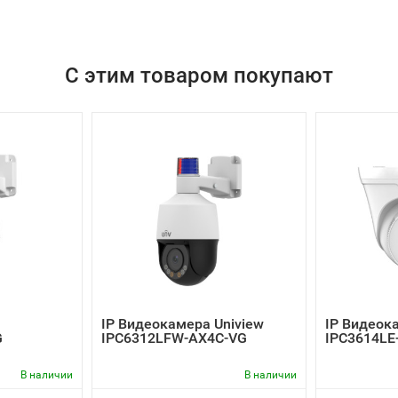
С этим товаром покупают
IP Видеокамера Uniview
IP Видеок
G
IPC6312LFW-AX4C-VG
IPC3614LE
В наличии
В наличии