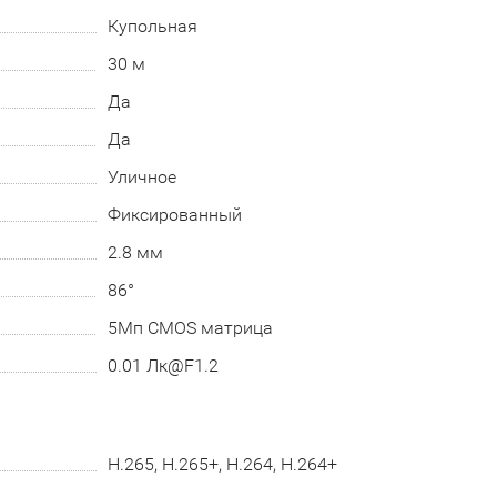
Купольная
30 м
Да
Да
Уличное
Фиксированный
2.8 мм
86°
5Мп CMOS матрица
0.01 Лк@F1.2
H.265, H.265+, H.264, H.264+