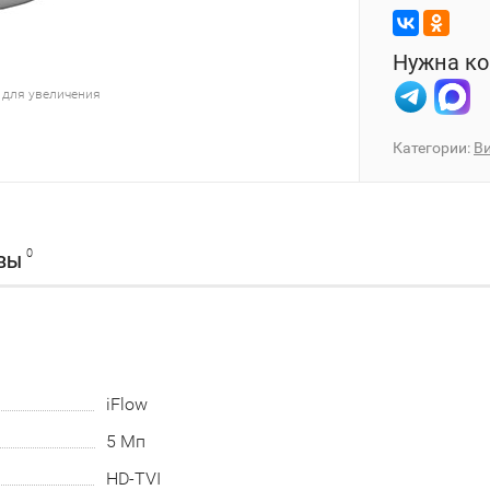
Нужна ко
 для увеличения
Категории:
В
0
ВЫ
iFlow
5 Мп
HD-TVI