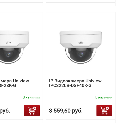
амера Uniview
IP Видеокамера Uniview
SF28K-G
IPC322LB-DSF40K-G
В наличии
В наличии
руб.
3 559,60 руб.