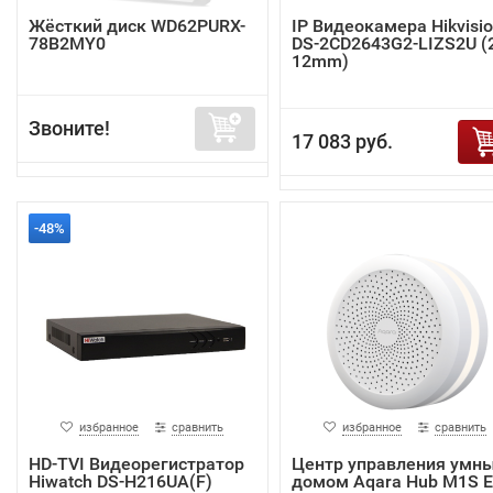
Жёсткий диск WD62PURX-
IP Видеокамера Hikvisi
78B2MY0
DS-2CD2643G2-LIZS2U (2
12mm)
Звоните!
17 083 руб.
-48%
избранное
сравнить
избранное
сравнить
HD-TVI Видеорегистратор
Центр управления умн
Hiwatch DS-H216UA(F)
домом Aqara Hub M1S 