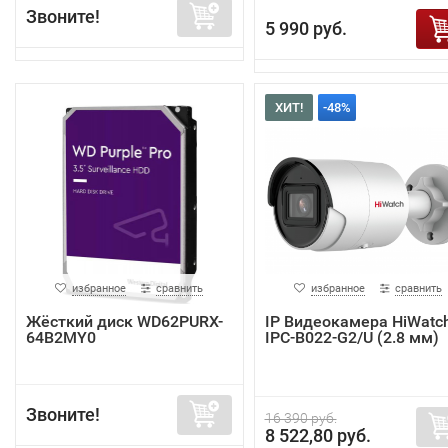
Звоните!
5 990 руб.
ХИТ!
-48%
избранное
сравнить
избранное
сравнить
Жёсткий диск WD62PURX-
IP Видеокамера HiWatc
64B2MY0
IPC-B022-G2/U (2.8 мм)
Звоните!
16 390 руб.
8 522,80 руб.