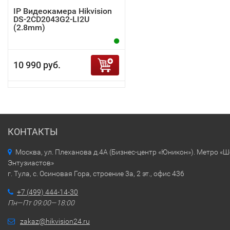
IP Видеокамера Hikvision
DS-2CD2043G2-LI2U
(2.8mm)
10 990 руб.
КОНТАКТЫ
Москва, ул. Плеханова д.4А (Бизнес-центр «Юникон»). Метро «
Энтузиастов»
г. Тула, с. Осиновая Гора, строение 3а, 2 эт., офис 436
+7 (499) 444-14-30
Пн—Пт 09:00—18:00
zakaz@hikvision24.ru