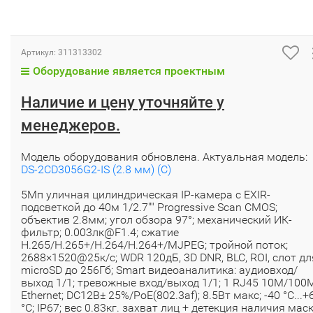
Артикул:
311313302
Оборудование является проектным
Наличие и цену уточняйте у
менеджеров.
Модель оборудования обновлена. Актуальная модель:
DS-2CD3056G2-IS (2.8 мм) (C)
5Мп уличная цилиндрическая IP-камера с EXIR-
подсветкой до 40м 1/2.7"" Progressive Scan CMOS;
объектив 2.8мм; угол обзора 97°; механический ИК-
фильтр; 0.003лк@F1.4; сжатие
H.265/H.265+/H.264/H.264+/MJPEG; тройной поток;
2688×1520@25к/с; WDR 120дБ, 3D DNR, BLC, ROI, слот дл
microSD до 256Гб; Smart видеоаналитика: аудиовход/
выход 1/1; тревожные вход/выход 1/1; 1 RJ45 10M/100
Ethernet; DC12В± 25%/PoE(802.3af); 8.5Вт макс; -40 °C...+
°C; IP67; вес 0.83кг. захват лиц + детекция наличия мас