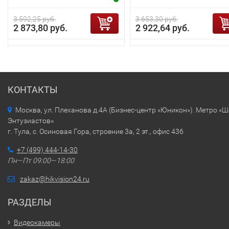
3 592,25 руб.
3 653,30 руб.
2 873,80 руб.
2 922,64 руб.
КОНТАКТЫ
Москва, ул. Плеханова д.4А (Бизнес-центр «Юникон»). Метро «
Энтузиастов»
г. Тула, с. Осиновая Гора, строение 3а, 2 эт., офис 436
+7 (499) 444-14-30
Пн—Пт 09:00—18:00
zakaz@hikvision24.ru
РАЗДЕЛЫ
Видеокамеры