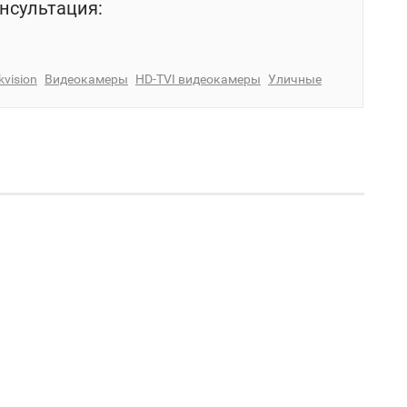
нсультация:
kvision
Видеокамеры
HD-TVI видеокамеры
Уличные