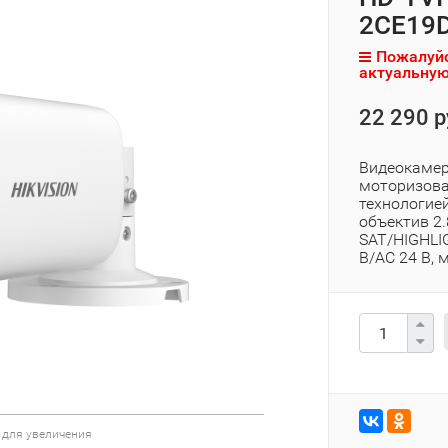
2CE19
Пожалуйс
актуальную
22 290 р
Видеокамер
моторизов
технологией
объектив 2
SAT/HIGHLI
В/AC 24 В, м
 для увеличения