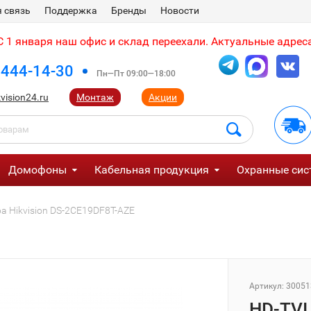
 связь
Поддержка
Бренды
Новости
 1 января наш офис и склад переехали. Актуальные адреса
 444-14-30
Пн—Пт 09:00—18:00
vision24.ru
Монтаж
Акции
Домофоны
Кабельная продукция
Охранные сис
а Hikvision DS-2CE19DF8T-AZE
Артикул:
30051
HD-TVI