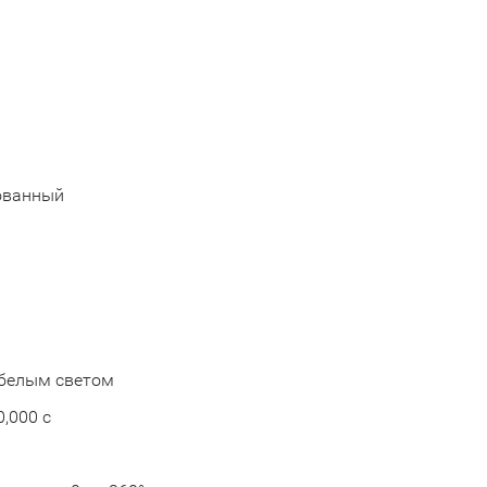
ованный
й белым светом
0,000 с