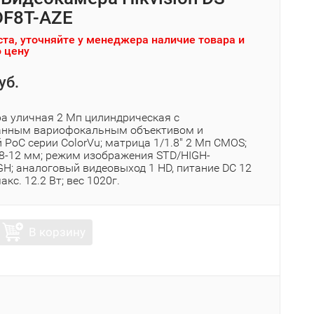
DF8T-AZE
та, уточняйте у менеджера наличие товара и
 цену
уб.
а уличная 2 Мп цилиндрическая с
анным вариофокальным объективом и
 PoC серии ColorVu; матрица 1/1.8″ 2 Мп CMOS;
.8-12 мм; режим изображения STD/HIGH-
GH; аналоговый видеовыход 1 HD, питание DC 12
акс. 12.2 Вт; вес 1020г.
В корзину