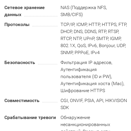
Сетевое хранение
NAS (Поддержка NFS,
данных
SMB/CIFS)
Протоколы
TCP/IP, ICMP, HTTP, HTTPS, FTP,
DHCP, DNS, DDNS, RTP, RTSP,
RTCP, NTP, UPnP, SMTP, IGMP,
802.1X, QoS, IPv6, Bonjour, UDP,
SNMP, PPPoE, IPv4
Безопасность
Фильтрация IP адресов,
Аутентификация
пользователя (ID и PW),
Аутентификация хоста (Mac),
Шифрование HTTPS
Совместимость
CGI, ONVIF, PSIA, API, HIKVISION
SDK
Срабатывание тревоги
Обнаружение
несанкционированных