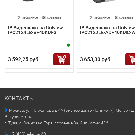
избранное
сравнить
избранное
сравнить
IP Видеокамера Uniview
IP Видеокамера Uniview
IPC2124LB-SF40KM-G
IPC2122LE-ADF40KMC-
3 592,25 руб.
3 653,30 руб.
КОНТАКТЫ
Москва, ул. Плеханова д.4А (Бизнес-центр «Юникон»). Метро «
Энтузиастов»
г. Тула, с. Осиновая Гора, строение 3а, 2 эт., офис 436
+7 (499) 444-14-30