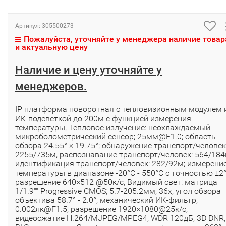
Артикул:
305500273
Пожалуйста, уточняйте у менеджера наличие товар
и актуальную цену
Наличие и цену уточняйте у
менеджеров.
IP платформа поворотная с тепловизионным модулем 
ИК-подсветкой до 200м c функцией измерения
температуры, Тепловое излучение: неохлаждаемый
микроболометрический сенсор; 25мм@F1.0; область
обзора 24.55° × 19.75°; обнаружение транспорт/человек
2255/735м, распознавание транспорт/человек: 564/184
идентификация транспорт/человек: 282/92м; измерени
температуры в диапазоне -20°C - 550°C с точностью ±2°
разрешение 640×512 @50к/с, Видимый свет: матрица
1/1.9"" Progressive CMOS; 5.7-205.2мм, 36x; угол обзора
объектива 58.7° - 2.0°; механический ИК-фильтр;
0.002лк@F1.5; разрешение 1920×1080@25к/с,
видеосжатие H.264/MJPEG/MPEG4; WDR 120дБ, 3D DNR,