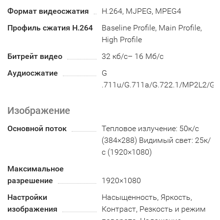
Формат видеосжатия
H.264, MJPEG, MPEG4
Профиль сжатия H.264
Baseline Profile, Main Profile,
High Profile
Битрейт видео
32 кб/с– 16 Мб/с
Аудиосжатие
G
.711u/G.711a/G.722.1/MP2L2/G
Изображение
Основной поток
Тепловое излучение: 50к/с
(384×288) Видимый свет: 25к/
с (1920×1080)
Максимальное
разрешение
1920×1080
Настройки
Насыщенность, Яркость,
изображения
Контраст, Резкость и режим