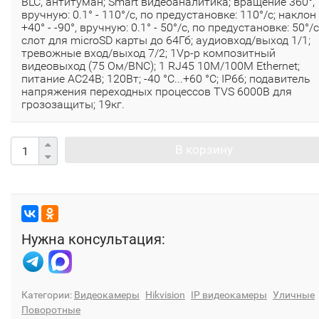
BLC, антитуман; Smart видеоаналитика; вращение 360°,
вручную: 0.1° - 110°/с, по предустановке: 110°/с; наклон
+40° - -90°, вручную: 0.1° - 50°/с, по предустановке: 50°/с
слот для microSD карты до 64Гб; аудиовход/выход 1/1;
тревожные вход/выход 7/2; 1Vp-p композитный
видеовыход (75 Ом/BNC); 1 RJ45 10M/100M Ethernet;
питание AC24В; 120Вт; -40 °C...+60 °C; IP66; подавитель
напряжения переходных процессов TVS 6000B для
грозозащиты; 19кг.
В корзину
Нужна консультация:
Категории:
Видеокамеры
Hikvision
IP видеокамеры
Уличные
Поворотные