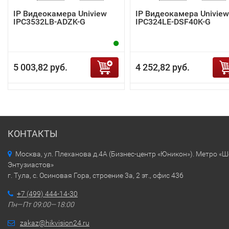
IP Видеокамера Uniview
IP Видеокамера Uniview
IPC3532LB-ADZK-G
IPC324LE-DSF40K-G
5 003,82 руб.
4 252,82 руб.
КОНТАКТЫ
Москва, ул. Плеханова д.4А (Бизнес-центр «Юникон»). Метро «
Энтузиастов»
г. Тула, с. Осиновая Гора, строение 3а, 2 эт., офис 436
+7 (499) 444-14-30
Пн—Пт 09:00—18:00
zakaz@hikvision24.ru