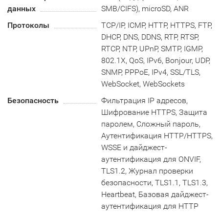
данных
SMB/CIFS), microSD, ANR
Протоколы
TCP/IP, ICMP, HTTP, HTTPS, FTP,
DHCP, DNS, DDNS, RTP, RTSP,
RTCP, NTP, UPnP, SMTP, IGMP,
802.1X, QoS, IPv6, Bonjour, UDP,
SNMP, PPPoE, IPv4, SSL/TLS,
WebSocket, WebSockets
Безопасность
Фильтрация IP адресов,
Шифрование HTTPS, Защита
паролем, Сложный пароль,
Аутентификация HTTP/HTTPS,
WSSE и дайджест-
аутентификация для ONVIF,
TLS1.2, Журнал проверки
безопасности, TLS1.1, TLS1.3,
Heartbeat, Базовая дайджест-
аутентификация для HTTP