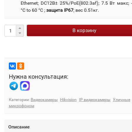
Ethernet; DC12В± 25%/PoE(802.3af); 7.5 Вт макс; 
°C to 60 °C ;
защита IP67
; вес 0.51кг.
В корзину
Нужна консультация:
Категории:
Видеокамеры
Hikvision
IP видеокамеры
Уличные
микрофоном
Описание