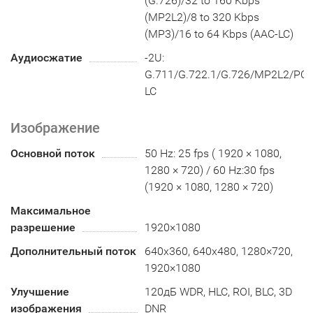
(G.726)/32 to 160 Kbps
(MP2L2)/8 to 320 Kbps
(MP3)/16 to 64 Kbps (AAC-LC)
Аудиосжатие
-2U:
G.711/G.722.1/G.726/MP2L2/P
LC
Изображение
Основной поток
50 Hz: 25 fps ( 1920 × 1080,
1280 × 720) / 60 Hz:30 fps
(1920 × 1080, 1280 × 720)
Максимальное
разрешение
1920×1080
Дополнительный поток
640x360, 640x480, 1280×720,
1920×1080
Улучшение
120дБ WDR, HLC, ROI, BLC, 3D
изображения
DNR