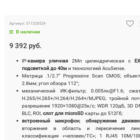
Артикул:
311326524
В наличии
9 392 руб.
IP-
камера уличная
2Мп цилиндрическая с
EXI
подсветкой до 40м
и технологией AcuSense.
Матрица .1/2.7" Progressive Scan CMOS; объек
2.8мм; угол обзора 112°;
механический ИК-фильтр; 0.005лк@F1.6; сжа
H.265/H.265+/H.264/H.264+/MJPEG; тройной пот
разрешение 1920×1080@25к/с; WDR 120дБ, 3D D
BLC, ROI,
слот для microSD
карты до 512Гб;
встроенный микрофон
;
обнаружение движен
вторжения в область и пересечения лини
классификация «человек/ТС»; 1 RJ45 10M/1