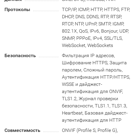
Протоколы
TCP/IP, ICMP, HTTP, HTTPS, FTP,
DHCP, DNS, DDNS, RTP, RTSP,
RTCP, NTP, UPnP, SMTP, IGMP,
802.1X, QoS, IPv6, Bonjour, UDP,
SNMP, PPPoE, IPv4, SSL/TLS,
WebSocket, WebSockets
Безопасность
Фильтрация IP адресов,
Шифрование HTTPS, Защита
паролем, Сложный пароль,
Аутентификация HTTP/HTTPS,
WSSE и дайджест-
аутентификация для ONVIF,
TLS1.2, Журнал проверки
безопасности, TLS1.1, TLS1.3,
Heartbeat, Базовая дайджест-
аутентификация для HTTP
Совместимость
ONVIF (Profile S, Profile G),