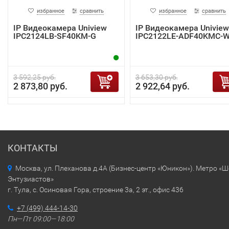
избранное
сравнить
избранное
сравнить
IP Видеокамера Uniview
IP Видеокамера Uniview
IPC2124LB-SF40KM-G
IPC2122LE-ADF40KMC-
3 592,25 руб.
3 653,30 руб.
2 873,80 руб.
2 922,64 руб.
КОНТАКТЫ
Москва, ул. Плеханова д.4А (Бизнес-центр «Юникон»). Метро «
Энтузиастов»
г. Тула, с. Осиновая Гора, строение 3а, 2 эт., офис 436
+7 (499) 444-14-30
Пн—Пт 09:00—18:00