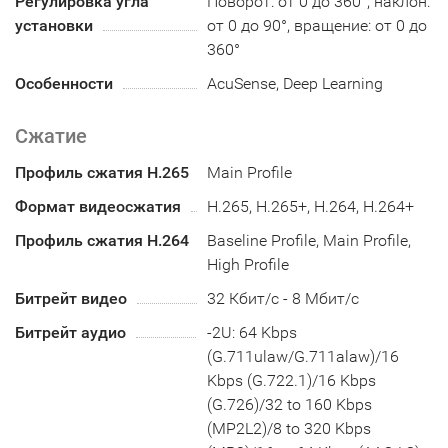
Регулировка угла
Поворот: от 0 до 360°, наклон:
установки
от 0 до 90°, вращение: от 0 до
360°
Особенности
AcuSense, Deep Learning
Сжатие
Профиль сжатия H.265
Main Profile
Формат видеосжатия
H.265, H.265+, H.264, H.264+
Профиль сжатия H.264
Baseline Profile, Main Profile,
High Profile
Битрейт видео
32 Кбит/с - 8 Мбит/с
Битрейт аудио
-2U: 64 Kbps
(G.711ulaw/G.711alaw)/16
Kbps (G.722.1)/16 Kbps
(G.726)/32 to 160 Kbps
(MP2L2)/8 to 320 Kbps