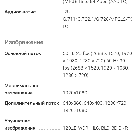
(MP3)/16 to 64 Kbps (AAC-LC)
Аудиосжатие
-2U:
G.711/G.722.1/G.726/MP2L2/P
LC
Изображение
Основной поток
50 Hz:25 fps (2688 × 1520, 1920
× 1080, 1280 × 720) 60 Hz:30
fps (2688 × 1520, 1920 × 1080,
1280 × 720)
Максимальное
разрешение
1920×1080
Дополнительный поток
640x360, 640x480, 1280×720,
1920×1080
Улучшение
изображения
120дБ WDR, HLC, BLC, 3D DNR