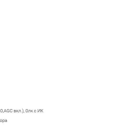
0,AGC вкл.), 0лк с ИК
вора