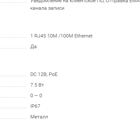
Уведомление на клиентское ПО, Отправка EMAIL
канала записи
1 RJ45 10M /100M Ethernet
Да
DC 12В, PoE
7.5 Вт
0 — 0
IP67
Металл