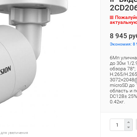
2CD206
Пожалуйс
актуальную
8 945 ру
Экономия:
8 
6Мп улична
до 30м 1/2.
обзора 78°;
H.265/H.26
3072×2048@2
microSD до
область и п
DC12В± 25%/P
0.42кг.
 для увеличения