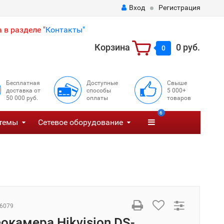
Вход
Регистрация
 в разделе "
Контакты"
Корзина
0 руб.
0
Бесплатная
Доступные
Свыше
доставка от
способы
5 000+
50 000 руб.
оплаты
товаров
6
темы
Сетевое оборудование
6079
еокамера Hikvision DS-