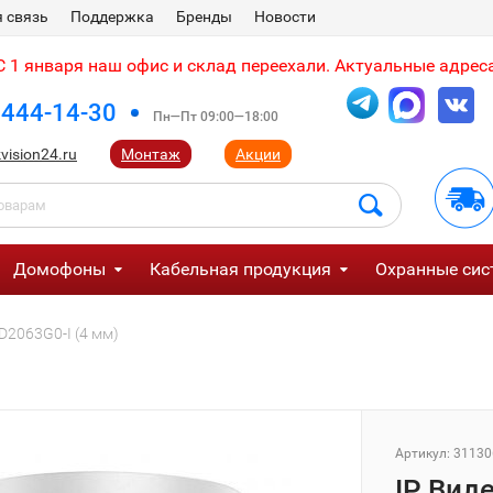
 связь
Поддержка
Бренды
Новости
 1 января наш офис и склад переехали. Актуальные адреса
 444-14-30
Пн—Пт 09:00—18:00
vision24.ru
Монтаж
Акции
Домофоны
Кабельная продукция
Охранные сис
D2063G0-I (4 мм)
Артикул:
31130
IP Вид