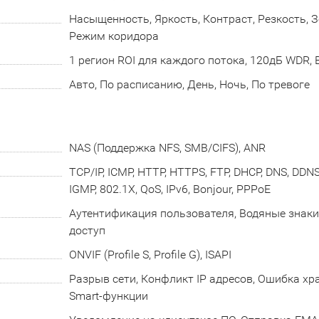
Насыщенность, Яркость, Контраст, Резкость, 
Режим коридора
1 регион ROI для каждого потока, 120дБ WDR, 
Авто, По расписанию, День, Ночь, По тревоге
NAS (Поддержка NFS, SMB/CIFS), ANR
TCP/IP, ICMP, HTTP, HTTPS, FTP, DHCP, DNS, DDNS,
IGMP, 802.1X, QoS, IPv6, Bonjour, PPPoE
Аутентификация пользователя, Водяные знаки
доступ
ONVIF (Profile S, Profile G), ISAPI
Разрыв сети, Конфликт IP адресов, Ошибка х
Smart-функции