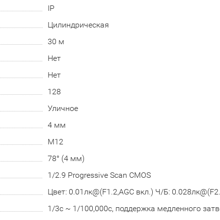
IP
Цилиндрическая
30 м
Нет
Нет
128
Уличное
4 мм
М12
78° (4 мм)
1/2.9 Progressive Scan CMOS
Цвет: 0.01лк@(F1.2,AGC вкл.) Ч/Б: 0.028лк@(F2.
1/3с ~ 1/100,000с, поддержка медленного зат