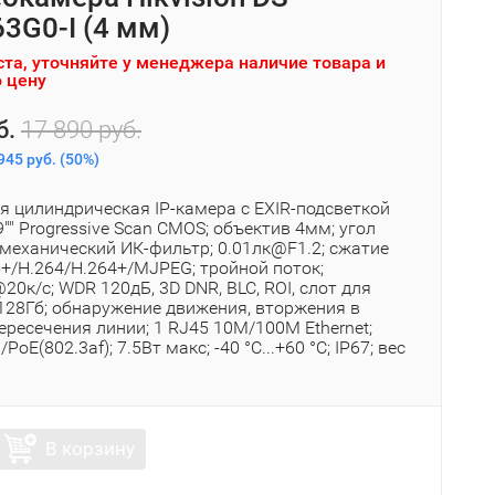
3G0-I (4 мм)
та, уточняйте у менеджера наличие товара и
 цену
б.
17 890 руб.
945 руб.
(
50%
)
я цилиндрическая IP-камера с EXIR-подсветкой
9"" Progressive Scan CMOS; объектив 4мм; угол
 механический ИК-фильтр; 0.01лк@F1.2; сжатие
5+/H.264/H.264+/MJPEG; тройной поток;
0к/с; WDR 120дБ, 3D DNR, BLC, ROI, слот для
 128Гб; обнаружение движения, вторжения в
ересечения линии; 1 RJ45 10M/100M Ethernet;
oE(802.3af); 7.5Вт макс; -40 °C...+60 °C; IP67; вес
В корзину