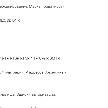
Зеркалирование, Маска приватности,
BLC, 3D DNR
 RTP, RTSP, RTCP, NTP, UPnP, SMTP,
, Фильтрация IP адресов, Анонимный
ранилища, Ошибки авторизации,