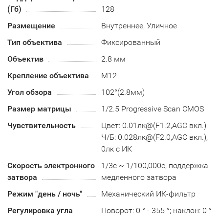
(Гб)
128
Размещение
Внутреннее, Уличное
Тип объектива
Фиксированный
Объектив
2.8 мм
Крепление объектива
М12
Угол обзора
102°(2.8мм)
Размер матрицы
1/2.5 Progressive Scan CMOS
Чувствительность
Цвет: 0.01лк@(F1.2,AGC вкл.)
Ч/Б: 0.028лк@(F2.0,AGC вкл.),
0лк с ИК
Скорость электронного
1/3с ~ 1/100,000с, поддержка
затвора
медленного затвора
Режим "день / ночь"
Механический ИК-фильтр
Регулировка угла
Поворот: 0 ° - 355 °; наклон: 0 °