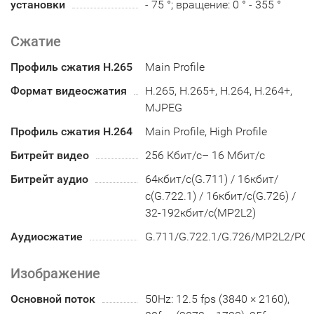
установки
- 75 °; вращение: 0 ° - 355 °
Сжатие
Профиль сжатия H.265
Main Profile
Формат видеосжатия
H.265, H.265+, H.264, H.264+,
MJPEG
Профиль сжатия H.264
Main Profile, High Profile
Битрейт видео
256 Кбит/с– 16 Мбит/с
Битрейт аудио
64кбит/с(G.711) / 16кбит/
с(G.722.1) / 16кбит/с(G.726) /
32-192кбит/с(MP2L2)
Аудиосжатие
G.711/G.722.1/G.726/MP2L2/PC
Изображение
Основной поток
50Hz: 12.5 fps (3840 × 2160),