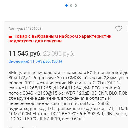
Артикул:
311306078
Товар с выбранным набором характеристик
недоступен для покупки
11 545 руб.
23 090 руб.
Экономия:
11 545 руб.
(
50%
)
8Мп уличная купольная IP-камера с EXIR-подсветкой д
30м 1/2,5"" Progressive Scan CMOS; объектив 2,8мм; угол
обзора 102°; механический ИК-фильтр; 0.01лк@F1.2;
сжатие H.265/H.265+/H.264/H.264+/MJPEG; тройной
поток; 3840 × 2160@15к/с; WDR 120дБ, 3D DNR, BLC, ROI;
обнаружение движения, вторжения в область и
пересечения линии; слот для microSD до 128Гб;
аудиовход/выход 1/1; тревожные вход/выход 1/1; 1 RJ4
10M/100M Ethernet; DC12В± 25%/PoE(802.3af); 9Вт макс;
-40 °C...+60 °C; IP67; IK10; вес 0.61кг.