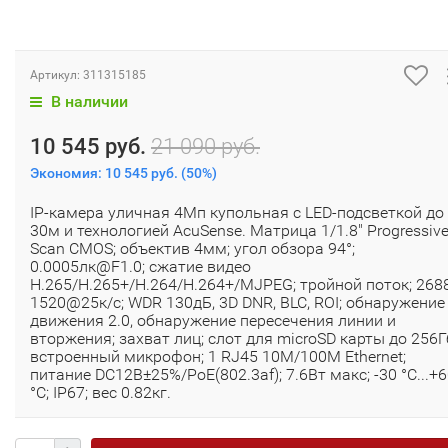
Артикул:
311315185
В наличии
10 545 руб.
21 090 руб.
Экономия:
10 545 руб.
(
50%
)
IP-камера уличная 4Мп купольная с LED-подсветкой до
30м и технологией AcuSense. Матрица 1/1.8" Progressiv
Scan CMOS; объектив 4мм; угол обзора 94°;
0.0005лк@F1.0; сжатие видео
H.265/H.265+/H.264/H.264+/MJPEG; тройной поток; 2688
1520@25к/с; WDR 130дБ, 3D DNR, BLC, ROI; обнаружение
движения 2.0, обнаружение пересечения линии и
вторжения; захват лиц; слот для microSD карты до 256Г
встроенный микрофон; 1 RJ45 10M/100M Ethernet;
питание DC12В±25%/PoE(802.3af); 7.6Вт макс; -30 °C...+
°C; IP67; вес 0.82кг.