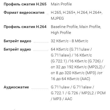
Профиль сжатия H.265
Main Profile
Формат видеосжатия
H.265, H.265+, H.264, H.264+,
MJPEG
Профиль сжатия H.264
Baseline Profile, Main Profile,
High Profile
Битрейт видео
32 Кбит/с - 8 Мбит/с
Битрейт аудио
64 Кбит/с (G.711ulaw /
G.711alaw) / 16 Кбит/с
(G.722.1) /16 Кбит/с (G.726) /
от 32 до 192 Кбит/с (MP2L2) /
от 8 до 320 Кбит/с (MP3) /от
16 до 64 Кбит/с (AAC)
Аудиосжатие
G.711ulaw / G.711alaw /
G.722.1 / G.726 / MP2L2 / PCM
/ MP3 / AAC