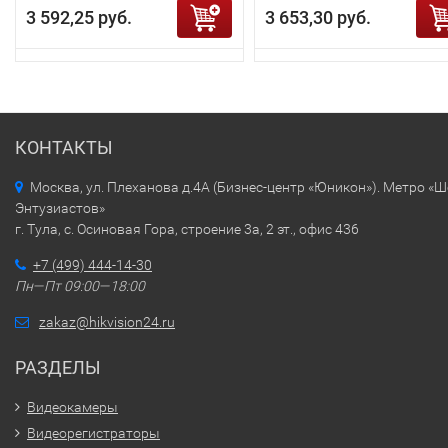
3 592,25 руб.
3 653,30 руб.
КОНТАКТЫ
Москва, ул. Плеханова д.4А (Бизнес-центр «Юникон»). Метро «
Энтузиастов»
г. Тула, с. Осиновая Гора, строение 3а, 2 эт., офис 436
+7 (499) 444-14-30
Пн—Пт 09:00—18:00
zakaz@hikvision24.ru
РАЗДЕЛЫ
Видеокамеры
Видеорегистраторы