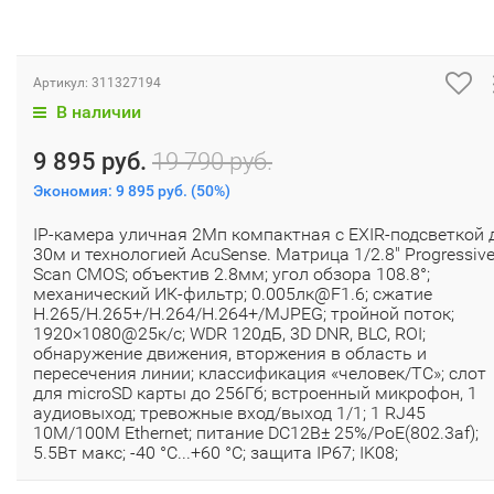
Артикул:
311327194
В наличии
9 895 руб.
19 790 руб.
Экономия:
9 895 руб.
(
50%
)
IP-камера уличная 2Мп компактная с EXIR-подсветкой 
30м и технологией AcuSense. Матрица 1/2.8" Progressiv
Scan CMOS; объектив 2.8мм; угол обзора 108.8°;
механический ИК-фильтр; 0.005лк@F1.6; сжатие
H.265/H.265+/H.264/H.264+/MJPEG; тройной поток;
1920×1080@25к/с; WDR 120дБ, 3D DNR, BLC, ROI;
обнаружение движения, вторжения в область и
пересечения линии; классификация «человек/ТС»; слот
для microSD карты до 256Гб; встроенный микрофон, 1
аудиовыход; тревожные вход/выход 1/1; 1 RJ45
10M/100M Ethernet; питание DC12В± 25%/PoE(802.3af);
5.5Вт макс; -40 °C...+60 °C; защита IP67; IK08;