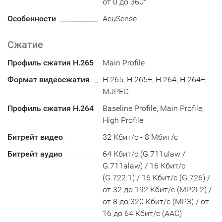
от 0 до 360°
Особенности
AcuSense
Сжатие
Профиль сжатия H.265
Main Profile
Формат видеосжатия
H.265, H.265+, H.264, H.264+,
MJPEG
Профиль сжатия H.264
Baseline Profile, Main Profile,
High Profile
Битрейт видео
32 Кбит/с - 8 Мбит/с
Битрейт аудио
64 Кбит/с (G.711ulaw /
G.711alaw) / 16 Кбит/с
(G.722.1) / 16 Кбит/с (G.726) /
от 32 до 192 Кбит/с (MP2L2) /
от 8 до 320 Кбит/с (MP3) / от
16 до 64 Кбит/с (AAC)