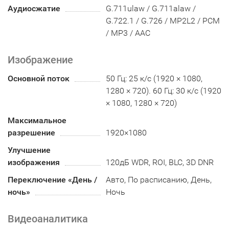
Аудиосжатие
G.711ulaw / G.711alaw /
G.722.1 / G.726 / MP2L2 / PCM
/ MP3 / AAC
Изображение
Основной поток
50 Гц: 25 к/с (1920 × 1080,
1280 × 720). 60 Гц: 30 к/с (1920
× 1080, 1280 × 720)
Максимальное
разрешение
1920×1080
Улучшение
изображения
120дБ WDR, ROI, BLC, 3D DNR
Переключение «День /
Авто, По расписанию, День,
ночь»
Ночь
Видеоаналитика