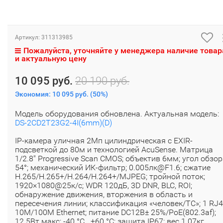
Артикул:
311313985
Пожалуйста, уточняйте у менеджера наличие товар
и актуальную цену
10 095 руб.
20 190 руб.
Экономия:
10 095 руб.
(
50%
)
Модель оборудования обновлена. Актуальная модель:
DS-2CD2T23G2-4I(6mm)(D)
IP-камера уличная 2Мп цилиндрическая с EXIR-
подсветкой до 80м и технологией AcuSense. Матрица
1/2.8" Progressive Scan CMOS; объектив 6мм; угол обзо
54°; механический ИК-фильтр; 0.005лк@F1.6; сжатие
H.265/H.265+/H.264/H.264+/MJPEG; тройной поток;
1920×1080@25к/с; WDR 120дБ, 3D DNR, BLC, ROI;
обнаружение движения, вторжения в область и
пересечения линии; классификация «человек/ТС»; 1 RJ
10M/100M Ethernet; питание DC12В± 25%/PoE(802.3af);
12.5Вт макс; -40 °C...+60 °C; защита IP67; вес 1.07кг.