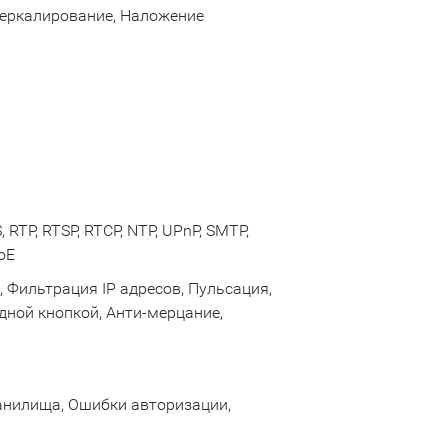
Зеркалирование, Наложение
 RTP, RTSP, RTCP, NTP, UPnP, SMTP,
oE
 Фильтрация IP адресов, Пульсация,
дной кнопкой, Анти-мерцание,
ранилища, Ошибки авторизации,