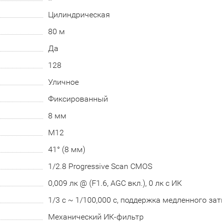
Цилиндрическая
80 м
Да
128
Уличное
Фиксированный
8 мм
М12
41° (8 мм)
1/2.8 Progressive Scan CMOS
0,009 лк @ (F1.6, AGC вкл.), 0 лк с ИК
1/3 с ~ 1/100,000 с, поддержка медленного за
Механический ИК-фильтр