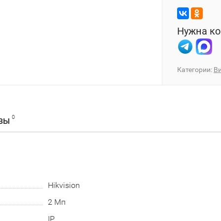
Нужна ко
Категории:
В
0
ВЫ
Hikvision
2 Мп
IP