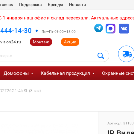
 связь
Поддержка
Бренды
Новости
 1 января наш офис и склад переехали. Актуальные адреса
 444-14-30
Пн—Пт 09:00—18:00
vision24.ru
Монтаж
Акции
Домофоны
Кабельная продукция
Охранные сис
D2T26G1-4I/SL (8 мм)
Артикул:
31130
IP Вид