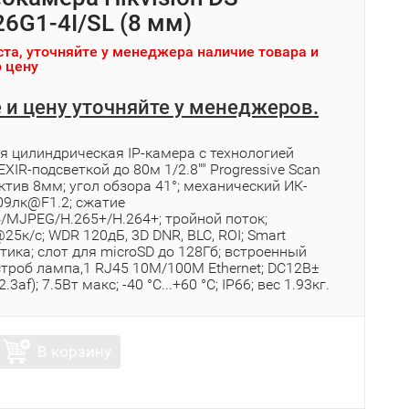
6G1-4I/SL (8 мм)
та, уточняйте у менеджера наличие товара и
 цену
 и цену уточняйте у менеджеров.
я цилиндрическая IP-камера с технологией
EXIR-подсветкой до 80м 1/2.8"" Progressive Scan
тив 8мм; угол обзора 41°; механический ИК-
09лк@F1.2; сжатие
4/MJPEG/H.265+/H.264+; тройной поток;
5к/с; WDR 120дБ, 3D DNR, BLC, ROI; Smart
ика; слот для microSD до 128Гб; встроенный
строб лампа,1 RJ45 10M/100M Ethernet; DC12В±
3af); 7.5Вт макс; -40 °C...+60 °C; IP66; вес 1.93кг.
В корзину