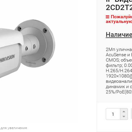
2CD2T2
Пожалуйс
актуальную
Наличие
2Мп улична
AcuSense и 
CMOS; объек
фильтр; 0.0
H.265/H.26
1920×1080@2
видеоаналит
динамик и 
25%/PoE(802.
 для увеличения