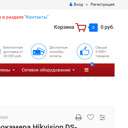
Вход
Регистрация
 в разделе "
Контакты"
Корзина
0 руб.
0
Бесплатная
Доступные
Свыше
доставка от
способы
5 000+
50 000 руб.
оплаты
товаров
6
темы
Сетевое оборудование
7630
еокамера Hikvision DS-