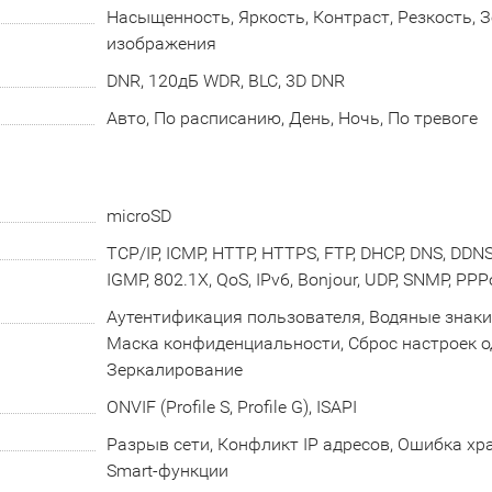
Насыщенность, Яркость, Контраст, Резкость, 
изображения
DNR, 120дБ WDR, BLC, 3D DNR
Авто, По расписанию, День, Ночь, По тревоге
microSD
TCP/IP, ICMP, HTTP, HTTPS, FTP, DHCP, DNS, DDNS,
IGMP, 802.1X, QoS, IPv6, Bonjour, UDP, SNMP, PPP
Аутентификация пользователя, Водяные знаки,
Маска конфиденциальности, Сброс настроек о
Зеркалирование
ONVIF (Profile S, Profile G), ISAPI
Разрыв сети, Конфликт IP адресов, Ошибка х
Smart-функции