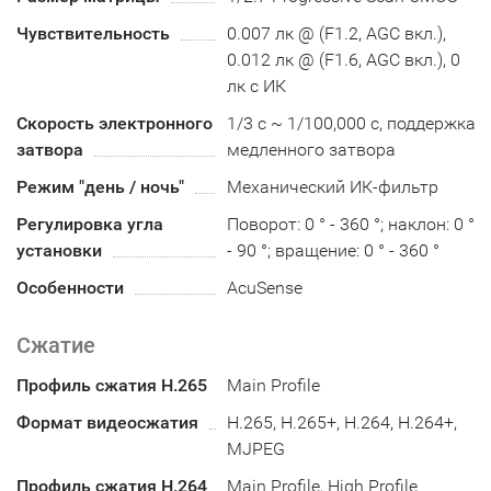
Чувствительность
0.007 лк @ (F1.2, AGC вкл.),
0.012 лк @ (F1.6, AGC вкл.), 0
лк с ИК
Скорость электронного
1/3 с ~ 1/100,000 с, поддержка
затвора
медленного затвора
Режим "день / ночь"
Механический ИК-фильтр
Регулировка угла
Поворот: 0 ° - 360 °; наклон: 0 °
установки
- 90 °; вращение: 0 ° - 360 °
Особенности
AcuSense
Сжатие
Профиль сжатия H.265
Main Profile
Формат видеосжатия
H.265, H.265+, H.264, H.264+,
MJPEG
Профиль сжатия H.264
Main Profile, High Profile