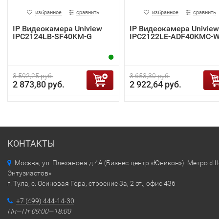
избранное
сравнить
избранное
сравнить
IP Видеокамера Uniview
IP Видеокамера Uniview
IPC2124LB-SF40KM-G
IPC2122LE-ADF40KMC-
3 592,25 руб.
3 653,30 руб.
2 873,80 руб.
2 922,64 руб.
КОНТАКТЫ
Москва, ул. Плеханова д.4А (Бизнес-центр «Юникон»). Метро «
Энтузиастов»
г. Тула, с. Осиновая Гора, строение 3а, 2 эт., офис 436
+7 (499) 444-14-30
Пн—Пт 09:00—18:00