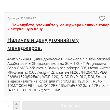
Артикул:
311306287
Пожалуйста, уточняйте у менеджера наличие товар
и актуальную цену
Наличие и цену уточняйте у
менеджеров.
4Мп уличная цилиндрическая IP-камера с с технологие
AcuSense и EXIR-подсветкой до 80м 1/2.7"" Progressive
Scan CMOS; объектив 8мм; угол обзора 39°; механичес
ИК-фильтр; 0.007лк@F1.2; сжатие H.265/H.264/MJPEG;
2688×1520@25к/с; WDR 120дБ, 3D DNR, BLC, ROI; Smart
видеоаналитика; слот для microSD до 128Гб; 1 RJ45
10M/100M Ethernet; DC12В± 25%/PoE(802.3af); 17Вт макс
-40 °C...+60 °C; IP67; вес 1.1кг.
В корзину