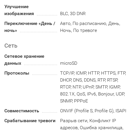
Улучшение
изображения
BLC, 3D DNR
Переключение «День /
Авто, По расписанию, День,
ночь»
Ночь, По тревоге
Сеть
Сетевое хранение
данных
microSD
Протоколы
TCP/IP, ICMP, HTTP, HTTPS, FTP,
DHCP, DNS, DDNS, RTP, RTSP,
RTCP, NTP, UPnP, SMTP, IGMP,
802.1X, QoS, IPv6, Bonjour, UDP,
SNMP, PPPoE
Совместимость
ONVIF (Profile S, Profile G), ISAPI
Срабатывание тревоги
Разрыв сети, Конфликт IP
адресов, Ошибка хранилища,