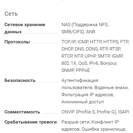
Сеть
Сетевое хранение
NAS (Поддержка NFS,
данных
SMB/CIFS), ANR
Протоколы
TCP/IP, ICMP, HTTP, HTTPS, FTP,
DHCP, DNS, DDNS, RTP, RTSP,
RTCP, NTP, UPnP, SMTP, IGMP,
802.1X, QoS, IPv6, Bonjour,
SNMP, PPPoE
Безопасность
Аутентификация
пользователя, Водяные знаки,
Фильтрация IP адресов,
Анонимный доступ
Совместимость
ONVIF (Profile S, Profile G), ISAPI
Срабатывание тревоги
Разрыв сети, Конфликт IP
адресов, Ошибка хранилища,