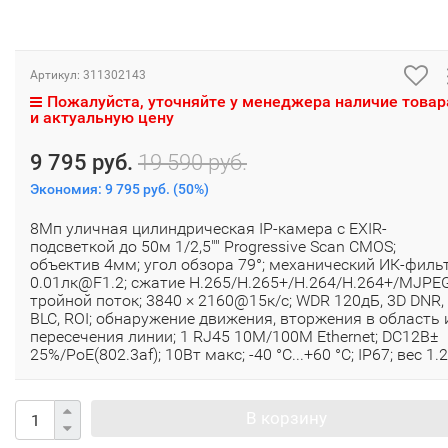
Артикул:
311302143
Пожалуйста, уточняйте у менеджера наличие товар
и актуальную цену
9 795 руб.
19 590 руб.
Экономия:
9 795 руб.
(
50%
)
8Мп уличная цилиндрическая IP-камера с EXIR-
подсветкой до 50м 1/2,5"" Progressive Scan CMOS;
объектив 4мм; угол обзора 79°; механический ИК-фильт
0.01лк@F1.2; сжатие H.265/H.265+/H.264/H.264+/MJPEG
тройной поток; 3840 × 2160@15к/с; WDR 120дБ, 3D DNR,
BLC, ROI; обнаружение движения, вторжения в область 
пересечения линии; 1 RJ45 10M/100M Ethernet; DC12В±
25%/PoE(802.3af); 10Вт макс; -40 °C...+60 °C; IP67; вес 1.2
В корзину