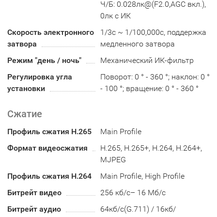
Ч/Б: 0.028лк@(F2.0,AGC вкл.),
0лк с ИК
Скорость электронного
1/3с ~ 1/100,000с, поддержка
затвора
медленного затвора
Режим "день / ночь"
Механический ИК-фильтр
Регулировка угла
Поворот: 0 ° - 360 °; наклон: 0 °
установки
- 100 °; вращение: 0 ° - 360 °
Сжатие
Профиль сжатия H.265
Main Profile
Формат видеосжатия
H.265, H.265+, H.264, H.264+,
MJPEG
Профиль сжатия H.264
Main Profile, High Profile
Битрейт видео
256 кб/с– 16 Мб/с
Битрейт аудио
64кб/с(G.711) / 16кб/