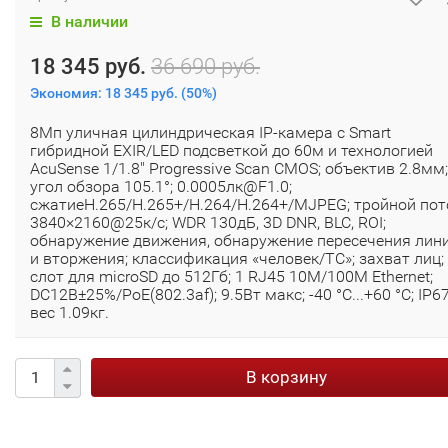
В наличии
18 345 руб.
36 690 руб.
Экономия:
18 345 руб.
(
50%
)
8Мп уличная цилиндрическая IP-камера c Smart
гибридной EXIR/LED подсветкой до 60м и технологией
AcuSense 1/1.8" Progressive Scan CMOS; объектив 2.8мм;
угол обзора 105.1°; 0.0005лк@F1.0;
сжатиеH.265/H.265+/H.264/H.264+/MJPEG; тройной пот
3840×2160@25к/с; WDR 130дБ, 3D DNR, BLC, ROI;
обнаружение движения, обнаружение пересечения лин
и вторжения; классификация «человек/ТС»; захват лиц;
слот для microSD до 512Гб; 1 RJ45 10M/100M Ethernet;
DC12В±25%/PoE(802.3af); 9.5Вт макс; -40 °C...+60 °C; IP67
вес 1.09кг.
В корзину