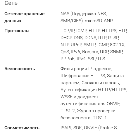
Сеть
Сетевое хранение
NAS (Поддержка NFS,
данных
SMB/CIFS), microSD, ANR
Протоколы
TCP/IP, ICMP, HTTP, HTTPS, FTP,
DHCP, DNS, DDNS, RTP, RTSP,
NTP, UPnP, SMTP, IGMP, 802.1X,
QoS, IPv6, Bonjour, UDP, SNMP,
PPPoE, IPv4, SSL/TLS
Безопасность
Фильтрация IP адресов,
Шифрование HTTPS, Защита
паролем, Сложный пароль,
Аутентификация HTTP/HTTPS,
WSSE и дайджест-
аутентификация для ONVIF,
TLS1.2, Журнал проверки
безопасности, TLS1.1
Совместимость
ISAPI, SDK, ONVIF (Profile S,