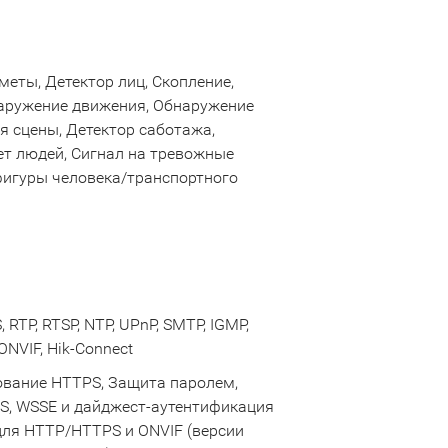
меты, Детектор лиц, Скопление,
наружение движения, Обнаружение
 сцены, Детектор саботажа,
ет людей, Сигнал на тревожные
фигуры человека/транспортного
 RTP, RTSP, NTP, UPnP, SMTP, IGMP,
 ONVIF, Hik-Connect
ование HTTPS, Защита паролем,
, WSSE и дайджест-аутентификация
для HTTP/HTTPS и ONVIF (версии