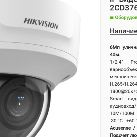
2CD376
Оборудов
Наличие
6Мп улична
40м.
1/2.4" P
вариообъек
механическ
H.265/H.26
1800@20к/с
Smart вид
аудиовход/
10M/100M E
-30 °C...+60 
Acusense /
Подсчет лю