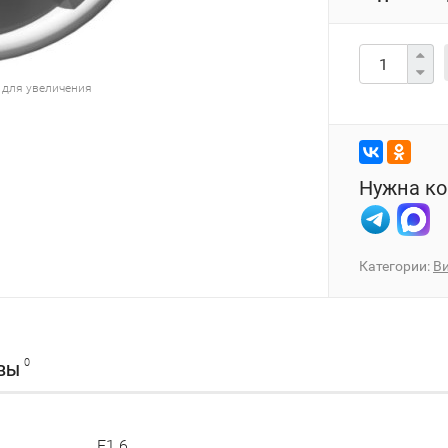
 для увеличения
Нужна ко
Категории:
В
0
ВЫ
F1.6