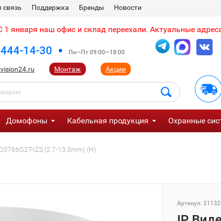
 связь
Поддержка
Бренды
Новости
 1 января наш офис и склад переехали. Актуальные адреса
 444-14-30
Пн—Пт 09:00—18:00
vision24.ru
Монтаж
Акции
Домофоны
Кабельная продукция
Охранные сис
D3766G2T-IZS (2.7-13.5mm) (H)
Артикул:
31132
IP Вид