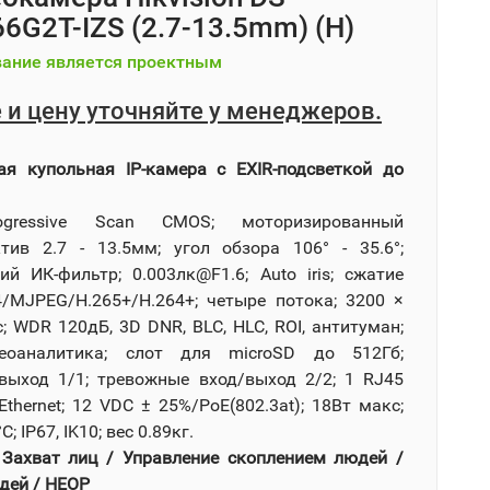
6G2T-IZS (2.7-13.5mm) (H)
ание является проектным
 и цену уточняйте у менеджеров.
я купольная IP-камера с EXIR-подсветкой до
rogressive Scan CMOS; моторизированный
тив 2.7 - 13.5мм; угол обзора 106° - 35.6°;
ий ИК-фильтр; 0.003лк@F1.6; Auto iris; сжатие
4/MJPEG/H.265+/H.264+; четыре потока; 3200 ×
; WDR 120дБ, 3D DNR, BLC, HLC, ROI, антитуман;
еоаналитика; слот для microSD до 512Гб;
выход 1/1; тревожные вход/выход 2/2; 1 RJ45
thernet; 12 VDC ± 25%/PoE(802.3at); 18Вт макс;
°C; IP67, IK10; вес 0.89кг.
 Захват лиц / Управление скоплением людей /
дей / HEOP