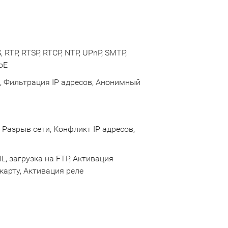
 RTP, RTSP, RTCP, NTP, UPnP, SMTP,
oE
, Фильтрация IP адресов, Анонимный
Разрыв сети, Конфликт IP адресов,
, загрузка на FTP, Активация
карту, Активация реле