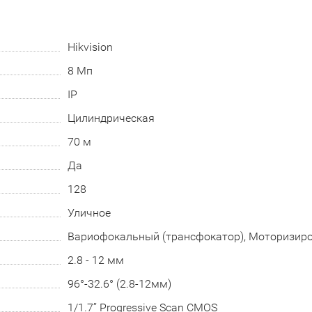
Hikvision
8 Мп
IP
Цилиндрическая
70 м
Да
128
Уличное
Вариофокальный (трансфокатор), Моторизир
2.8 - 12 мм
96°-32.6° (2.8-12мм)
1/1.7’’ Progressive Scan CMOS