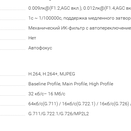
0.009лк@(F1.2,AGC вкл.), 0.012лк@(F1.4,AGC вкл
1с ~ 1/100000с, поддержка медленного затвор
Механический ИК-фильтр с автопереключени
Нет
Автофокус
H.264, H.264+, MJPEG
Baseline Profile, Main Profile, High Profile
32 кб/с– 16 Мб/с
64кб/с(G.711) / 16кб/с(G.722.1) / 16кб/с(G.726)
G.711/G.722.1/G.726/MP2L2