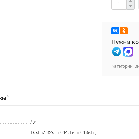
Нужна ко
Категории:
В
0
ВЫ
Да
16кГц/ 32кГц/ 44.1кГц/ 48кГц