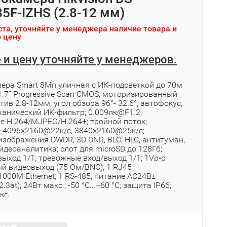
5F-IZHS (2.8-12 мм)
та, уточняйте у менеджера наличие товара и
 цену
 и цену уточняйте у менеджеров.
мера Smart 8Мп уличная с ИК-подсветкой до 70м
.7’’ Progressive Scan CMOS; моторизированный
ив 2.8-12мм; угол обзора 96°- 32.6°; автофокус;
еханический ИК-фильтр; 0.009лк@F1.2;
е H.264/MJPEG/H.264+; тройной поток;
 4096×2160@22к/с, 3840×2160@25к/с;
изображения DWDR, 3D DNR, BLC, HLC, антитуман,
видеоаналитика; слот для microSD до 128Гб;
ыход 1/1; тревожные вход/выход 1/1; 1Vp-p
й видеовыход (75 Ом/BNC); 1 RJ45
00M Ethernet; 1 RS-485; питание AC24В±
3at); 24Вт макс.; -50 °C...+60 °C; защита IP66;
кг.