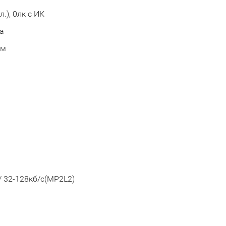
.), 0лк с ИК
а
ем
 / 32-128кб/с(MP2L2)