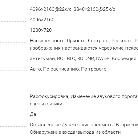
4096×2160@22к/с, 3840×2160@25к/с
4096×2160
1280×720
Насыщенность, Яркость, Контраст, Резкость,
изображения настраиваются через клиентское
антитуман, ROI, BLC, 3D DNR, DWDR, Коррекция
Авто, По расписанию, По тревоге
Расфокусировка, Изменение звукового порога
сцены съемки
Да
Оставленные / унесенные предметы, Вторжение
Обнаружение входа/выхода из области