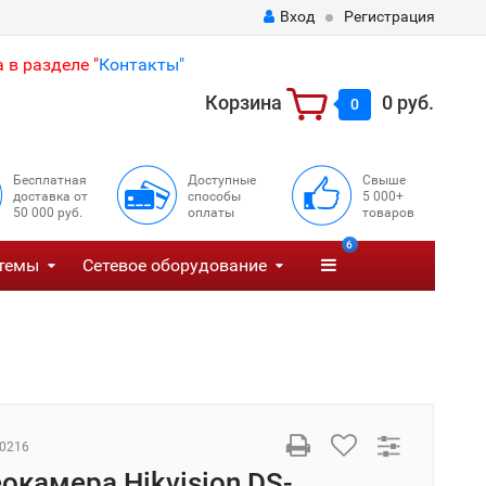
Вход
Регистрация
 в разделе "
Контакты"
Корзина
0 руб.
0
Бесплатная
Доступные
Свыше
доставка от
способы
5 000+
50 000 руб.
оплаты
товаров
6
темы
Сетевое оборудование
0216
еокамера Hikvision DS-