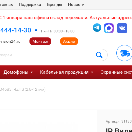
 связь
Поддержка
Бренды
Новости
 1 января наш офис и склад переехали. Актуальные адреса
 444-14-30
Пн—Пт 09:00—18:00
vision24.ru
Монтаж
Акции
Домофоны
Кабельная продукция
Охранные сис
D4685F-IZHS (2.8-12 мм)
Артикул:
31130
IP Вид