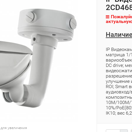
2CD468
Пожалуйс
актуальную
Наличие
IP Видеока
матрица 1/1
вариообъект
DC drive; м
видеосжати
разрешение
улучшение 
ROI; Smart 
аудиовход/в
композитны
10M/100M/10
10%/PoE(802.
IK10; вес 6,2
 для увеличения