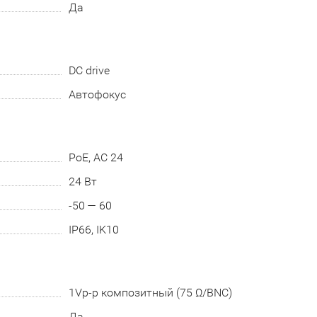
Да
DC drive
Автофокус
PoE, AC 24
24 Вт
-50 — 60
IP66, IK10
1Vp-p композитный (75 Ω/BNC)
Да