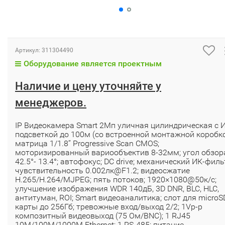
Артикул:
311304490
Оборудование является проектным
Наличие и цену уточняйте у
менеджеров.
IP Видеокамера Smart 2Мп уличная цилиндрическая с 
подсветкой до 100м (со встроенной монтажной коробк
матрица 1/1.8’’ Progressive Scan CMOS;
моторизированный вариообъектив 8-32мм; угол обзор
42.5°- 13.4°; автофокус; DC drive; механический ИК-филь
чувствительность 0.002лк@F1.2; видеосжатие
H.265/H.264/MJPEG; пять потоков; 1920×1080@50к/с;
улучшение изображения WDR 140дБ, 3D DNR, BLC, HLC,
антитуман, ROI; Smart видеоаналитика; слот для microS
карты до 256Гб; тревожные вход/выход 2/2; 1Vp-p
композитный видеовыход (75 Ом/BNC); 1 RJ45
10M/100M/1000M Ethernet; 1 RS-485; питание