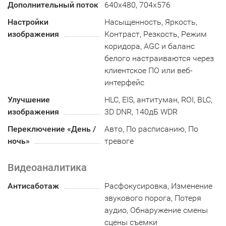
Дополнительный поток
640x480, 704x576
Настройки
Насыщенность, Яркость,
изображения
Контраст, Резкость, Режим
коридора, AGC и баланс
белого настраиваются через
клиентское ПО или веб-
интерфейс
Улучшение
HLC, EIS, антитуман, ROI, BLC,
изображения
3D DNR, 140дБ WDR
Переключение «День /
Авто, По расписанию, По
ночь»
тревоге
Видеоаналитика
Антисаботаж
Расфокусировка, Изменение
звукового порога, Потеря
аудио, Обнаружение смены
сцены съемки