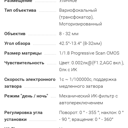
Размещение
Уличное
Тип объектива
Вариофокальный
(трансфокатор),
Моторизированный
Объектив
8 - 32 мм
Угол обзора
42.5°-13.4° (8-32мм)
Размер матрицы
1/1.8 Progressive Scan CMOS
Чувствительность
Цвет: 0.002лк@(F1.2,AGC вкл.),
0лк с ИК
Скорость электронного
1с ~ 1/100000с, поддержка
затвора
медленного затвора
Режим "день / ночь"
Механический ИК-фильтр с
автопереключением
Регулировка угла
Поворот: 0 ° - 355 °; наклон: 0 °
установки
- 90 °; вращение: 0 ° - 360°