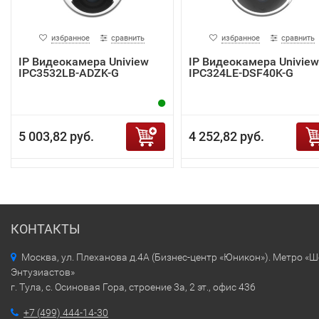
избранное
сравнить
избранное
сравнить
IP Видеокамера Uniview
IP Видеокамера Uniview
IPC3532LB-ADZK-G
IPC324LE-DSF40K-G
5 003,82 руб.
4 252,82 руб.
КОНТАКТЫ
Москва, ул. Плеханова д.4А (Бизнес-центр «Юникон»). Метро «
Энтузиастов»
г. Тула, с. Осиновая Гора, строение 3а, 2 эт., офис 436
+7 (499) 444-14-30