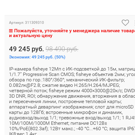
Артикул:
311309310
Пожалуйста, уточняйте у менеджера наличие товар
и актуальную цену
49 245 руб.
98 490 руб.
Экономия:
49 245 руб.
(
50%
)
IP-камера fisheye 12Мп с ИК-подсветкой до 15м, матри
1/1.7’’ Progressive Scan CMOS; fisheye объектив 2мм; уго
обзора по гор.:180°/360°; механический ИК-фильтр;
0.082лк@F2.8; сжатие видео H.265/H.264/MJPEG;
четверной поток; fisheye режим 4000×3000@20к/с; DWD
3D DNR, ROI; обнаружение движения, вторжения в обла
и пересечения линии, построение тепловой карты;
аппаратный деварпинг изображения; слот для microSD
карты до 128Гб; встроенные микрофон и динамик,
аудиовход/выход 1/1; тревожные вход/выход 1/1; 1 RJ4
10M/100M/1000M Ethernet; питание DC12В±
10%/PoE(802.3af); 12Вт макс.; -40 °C...+60 °C; защита IP6
IK8;вес 1.4кг.