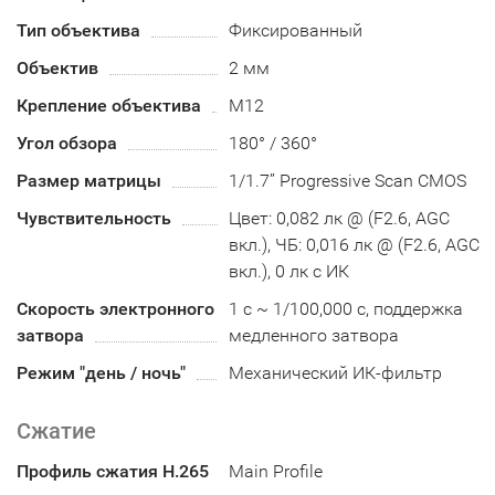
Тип объектива
Фиксированный
Объектив
2 мм
Крепление объектива
М12
Угол обзора
180° / 360°
Размер матрицы
1/1.7’’ Progressive Scan CMOS
Чувствительность
Цвет: 0,082 лк @ (F2.6, AGC
вкл.), ЧБ: 0,016 лк @ (F2.6, AGC
вкл.), 0 лк с ИК
Скорость электронного
1 с ~ 1/100,000 с, поддержка
затвора
медленного затвора
Режим "день / ночь"
Механический ИК-фильтр
Сжатие
Профиль сжатия H.265
Main Profile