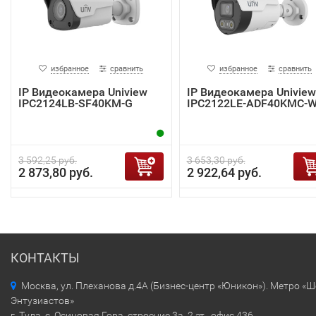
избранное
сравнить
избранное
сравнить
IP Видеокамера Uniview
IP Видеокамера Uniview
IPC2124LB-SF40KM-G
IPC2122LE-ADF40KMC-
3 592,25 руб.
3 653,30 руб.
2 873,80 руб.
2 922,64 руб.
КОНТАКТЫ
Москва, ул. Плеханова д.4А (Бизнес-центр «Юникон»). Метро «
Энтузиастов»
г. Тула, с. Осиновая Гора, строение 3а, 2 эт., офис 436