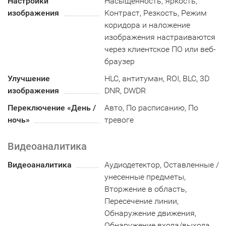
Настройки
Насыщенность, Яркость,
изображения
Контраст, Резкость, Режим
коридора и наложение
изображения настраиваются
через клиентское ПО или веб-
браузер
Улучшение
HLC, антитуман, ROI, BLC, 3D
изображения
DNR, DWDR
Переключение «День /
Авто, По расписанию, По
ночь»
тревоге
Видеоаналитика
Видеоаналитика
Аудиодетектор, Оставленные /
унесенные предметы,
Вторжение в область,
Пересечение линии,
Обнаружение движения,
Обнаружение входа/выхода