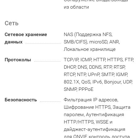
из области
Сеть
Сетевое хранение
NAS (Поддержка NFS,
данных
SMB/CIFS), microSD, ANR,
Локальное хранилище
Протоколы
TCP/IP, ICMP, HTTP, HTTPS, FTP,
DHCP, DNS, DDNS, RTP, RTSP,
RTCP, NTP, UPnP, SMTP, IGMP,
802.1X, QoS, IPv6, Bonjour, UDP,
SNMP, PPPoE
Безопасность
Фильтрация IP адресов,
Шифрование HTTPS, Защита
паролем, Аутентификация
HTTP/HTTPS, WSSE и
дайджест-аутентификация
для ONVIF, контроль доступа