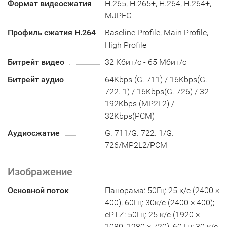
Формат видеосжатия
H.265, H.265+, H.264, H.264+,
MJPEG
Профиль сжатия H.264
Baseline Profile, Main Profile,
High Profile
Битрейт видео
32 Кбит/с - 65 Мбит/с
Битрейт аудио
64Kbps (G. 711) / 16Kbps(G.
722. 1) / 16Kbps(G. 726) / 32-
192Kbps (MP2L2) /
32Kbps(PCM)
Аудиосжатие
G. 711/G. 722. 1/G.
726/MP2L2/PCM
Изображение
Основной поток
Панорама: 50Гц: 25 к/с (2400 ×
400), 60Гц: 30к/с (2400 × 400);
ePTZ: 50Гц: 25 к/с (1920 ×
1080, 1280 × 720), 60 Гц: 30 к/с