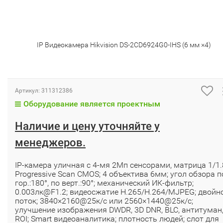
IP Видеокамера Hikvision DS-2CD6924G0-IHS (6 мм ×4)
Артикул:
311312386
Оборудование является проектным
Наличие и цену уточняйте у
менеджеров.
IP-камера уличная с 4-мя 2Мп сенсорами, матрица 1/1.8
Progressive Scan CMOS; 4 объектива 6мм; угол обзора п
гор.:180°, по верт.:90°; механический ИК-фильтр;
0.003лк@F1.2; видеосжатие H.265/H.264/MJPEG; двойн
поток; 3840×2160@25к/с или 2560×1440@25к/с;
улучшение изображения DWDR, 3D DNR, BLC, антитуман
ROI; Smart видеоаналитика; плотность людей; слот для