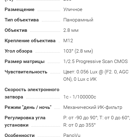
Размещение
Уличное
Тип объектива
Панорамный
Объектив
2.8 мм
Крепление объектива
М12
Угол обзора
103° (2.8 мм)
Размер матрицы
1/2.5 Progressive Scan CMOS
Чувствительность
Цвет: 0.056 Lux @ (F2. 0, AGC
ON), 0 Lux с ИК
Скорость электронного
затвора
1c - 1/100000с
Режим "день / ночь"
Механический ИК-фильтр
Регулировка угла
P: от -90 до 90°; T: от 0 до 60°;
установки
R: от 0 до 355°
Особенности
PanoVu