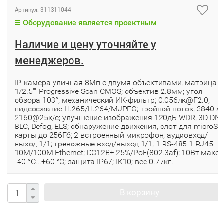
Артикул:
311311044
Оборудование является проектным
Наличие и цену уточняйте у
менеджеров.
IP-камера уличная 8Мп с двумя объективами, матрица
1/2.5"" Progressive Scan CMOS; объектив 2.8мм; угол
обзора 103°; механический ИК-фильтр; 0.056лк@F2.0;
видеосжатие H.265/H.264/MJPEG; тройной поток; 3840 
2160@25к/с; улучшение изображения 120дБ WDR, 3D D
BLC, Defog, ELS; обнаружение движения, слот для micro
карты до 256Гб; 2 встроенный микрофон; аудиовход/
выход 1/1; тревожные вход/выход 1/1; 1 RS-485 1 RJ45
10M/100M Ethernet; DC12В± 25%/PoE(802.3af); 10Вт макс
-40 °C...+60 °C; защита IP67; IK10; вес 0.77кг.
В корзину