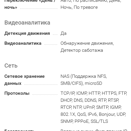
Переключение «День /
Авто, По расписанию, День,
ночь»
Ночь, По тревоге
Видеоаналитика
Детекция движения
Да
Видеоаналитика
Обнаружение движения,
Детектор саботажа
Сеть
Сетевое хранение
NAS (Поддержка NFS,
данных
SMB/CIFS), microSD
Протоколы
TCP/IP, ICMP, HTTP, HTTPS, FTP,
DHCP, DNS, DDNS, RTP, RTSP,
RTCP, NTP, UPnP, SMTP, IGMP,
802.1X, QoS, IPv6, Bonjour, UDP,
SNMP, PPPoE, SSL/TLS