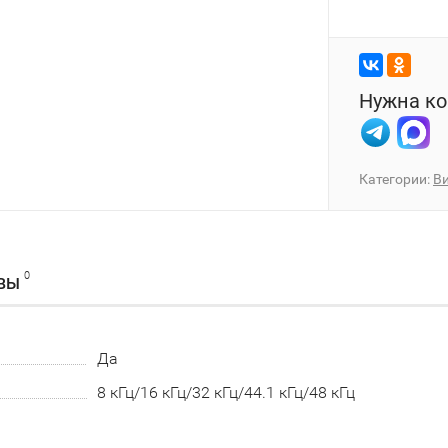
Нужна ко
Категории:
В
0
ВЫ
Да
8 кГц/16 кГц/32 кГц/44.1 кГц/48 кГц