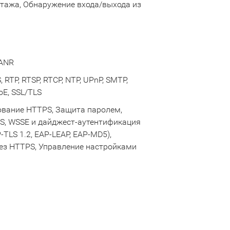
тажа, Обнаружение входа/выхода из
 ANR
 RTP, RTSP, RTCP, NTP, UPnP, SMTP,
oE, SSL/TLS
ование HTTPS, Защита паролем,
, WSSE и дайджест-аутентификация
-TLS 1.2, EAP-LEAP, EAP-MD5),
ез HTTPS, Управление настройками