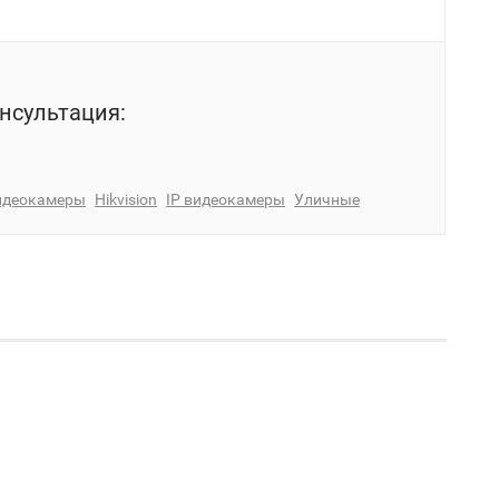
нсультация:
идеокамеры
Hikvision
IP видеокамеры
Уличные