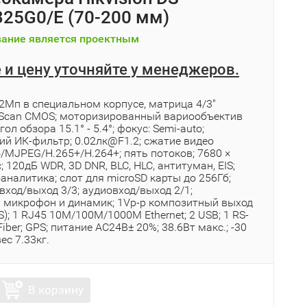
25G0/E (70-200 мм)
ание является проектным
 и цену уточняйте у менеджеров.
2Мп в специальном корпусе, матрица 4/3"
e Scan CMOS; моторизированный вариообъектив
ол обзора 15.1° - 5.4°; фокус: Semi-auto;
ий ИК-фильтр; 0.02лк@F1.2; сжатие видео
/MJPEG/H.265+/H.264+; пять потоков; 7680 ×
 120дБ WDR, 3D DNR, BLC, HLC, антитуман, EIS;
аналитика; слот для microSD карты до 256Гб;
ход/выход 3/3; аудиовход/выход 2/1;
 микрофон и динамик; 1Vp-p композитный выход
); 1 RJ45 10M/100M/1000M Ethernet; 2 USB; 1 RS-
iber; GPS; питание AC24В± 20%; 38.6Вт макс.; -30
вес 7.33кг.
В корзину