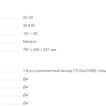
AC 24
36.8 Вт
-30 — 60
Металл
787 × 430 × 331 мм
1 В p-p композитный выход (75 Ом/CVBS), тол
Да
Да
Да
Да