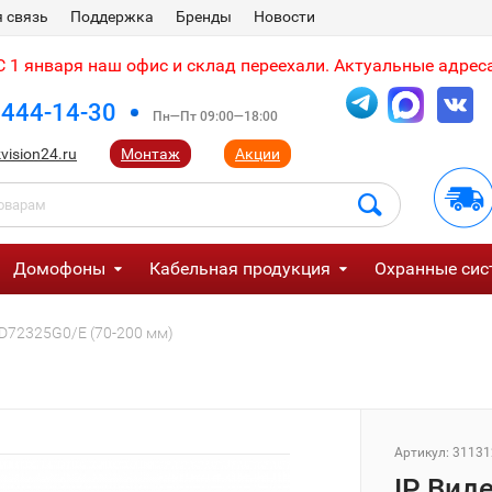
 связь
Поддержка
Бренды
Новости
 1 января наш офис и склад переехали. Актуальные адреса
 444-14-30
Пн—Пт 09:00—18:00
vision24.ru
Монтаж
Акции
Домофоны
Кабельная продукция
Охранные сис
CD72325G0/E (70-200 мм)
Артикул:
31131
IP Вид