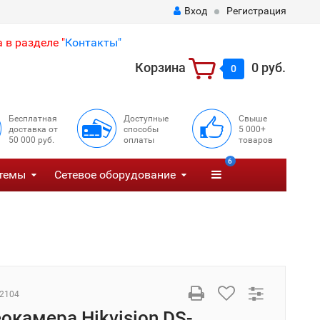
Вход
Регистрация
 в разделе "
Контакты"
Корзина
0 руб.
0
Бесплатная
Доступные
Свыше
доставка от
способы
5 000+
50 000 руб.
оплаты
товаров
6
темы
Сетевое оборудование
2104
еокамера Hikvision DS-