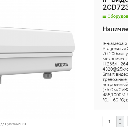
2CD723
Оборудов
Наличие
IP-камера 3
Progressiv
70-200мм; уг
механическ
H.265/H.264
4320@25к/с;
Smart видео
тревожные в
встроенный
(75 Ом/CVBS
485;1000M F
°C...+60 °C; 
 для увеличения