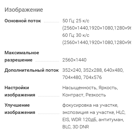
Изображение
Основной поток
50 Гц: 25 к/с
(2560×1440,1920×1080,1280×960
60 Гц: 30 к/с
(2560×1440,1920×1080,1280×960
Максимальное
разрешение
2560×1440
Дополнительный поток
352×240, 352х288, 640x480,
704×480, 704x576
Настройки
Насыщенность, Яркость,
изображения
Контраст, Резкость
Улучшение
фокусировка на участке,
изображения
экспозиция на участке, HLC,
EIS, WDR 120дБ, антитуман,
BLC, 3D DNR