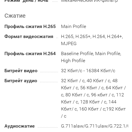
Режим "день / ночь"
Механический ИК-фильтр
Сжатие
Профиль сжатия H.265
Main Profile
Формат видеосжатия
H.265, H.265+, H.264, H.264+,
MJPEG
Профиль сжатия H.264
Baseline Profile, Main Profile,
High Profile
Битрейт видео
32 Кбит/с - 16384 Кбит/с
Битрейт аудио
32 Кбит / с, 40 Кбит / с, 48
Кбит / с, 56 Кбит / с, 64 Кбит /
с, 80 Кбит / с, 96 кбит / с, 112
Кбит / с, 128 Кбит / с, 144
Кбит/ с, 160 Кбит / с;192 Кбит
/ с
Аудиосжатие
G.711alaw/G.711ulaw/G.722.1/