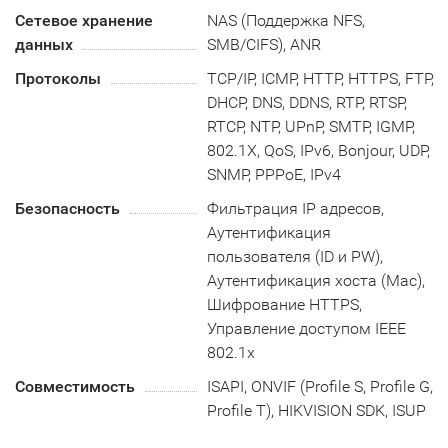
Сетевое хранение
NAS (Поддержка NFS,
данных
SMB/CIFS), ANR
Протоколы
TCP/IP, ICMP, HTTP, HTTPS, FTP,
DHCP, DNS, DDNS, RTP, RTSP,
RTCP, NTP, UPnP, SMTP, IGMP,
802.1X, QoS, IPv6, Bonjour, UDP,
SNMP, PPPoE, IPv4
Безопасность
Фильтрация IP адресов,
Аутентификация
пользователя (ID и PW),
Аутентификация хоста (Mac),
Шифрование HTTPS,
Управление доступом IEEE
802.1x
Совместимость
ISAPI, ONVIF (Profile S, Profile G,
Profile T), HIKVISION SDK, ISUP