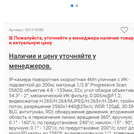
Артикул:
301316580
Пожалуйста, уточняйте у менеджера наличие товар
и актуальную цену
Наличие и цену уточняйте у
менеджеров.
IP-камера поворотная скоростная 4Мп уличная с ИК-
подсветкой до 200м; матрица 1/2.8’’ Progressive Scan
CMOS; объектив 4.8 - 153мм, 32x; угол обзора объектив
54.3° - 2°; механический ИК-фильтр; 0.005лк@F1.2;
видеосжатие H.265/H.264/MJPEG/H.265+/H.264+; тройн
поток; разрешение 2560х1440@25к/с; WDR 120дБ, 3D DN
BLC, антитуман, ROI; обнаружение движения, вторжения
область и пересечения линии; вращение 360°, вручную:
0.1° - 160°/с, по предустановке: 240°/с; наклон -15° - 90°,
вручную: 0.1° - 120°/с, по предустановке: 200°/с; слот д
microSD карты до 256Гб; аудиовход/выход 1/1; тревожн