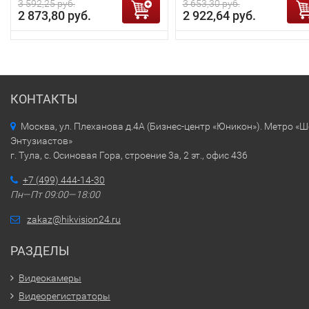
3 592,25 руб.
3 653,30 руб.
2 873,80 руб.
2 922,64 руб.
КОНТАКТЫ
Москва, ул. Плеханова д.4А (Бизнес-центр «Юникон»). Метро «
Энтузиастов»
г. Тула, с. Осиновая Гора, строение 3а, 2 эт., офис 436
+7 (499) 444-14-30
Пн—Пт 09:00—18:00
zakaz@hikvision24.ru
РАЗДЕЛЫ
Видеокамеры
Видеорегистраторы