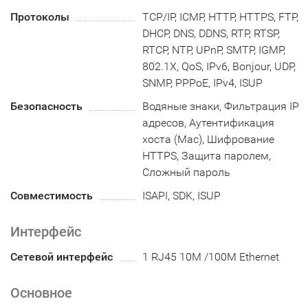
Протоколы
TCP/IP, ICMP, HTTP, HTTPS, FTP,
DHCP, DNS, DDNS, RTP, RTSP,
RTCP, NTP, UPnP, SMTP, IGMP,
802.1X, QoS, IPv6, Bonjour, UDP,
SNMP, PPPoE, IPv4, ISUP
Безопасность
Водяные знаки, Фильтрация IP
адресов, Аутентификация
хоста (Mac), Шифрование
HTTPS, Защита паролем,
Сложный пароль
Совместимость
ISAPI, SDK, ISUP
Интерфейс
Сетевой интерфейс
1 RJ45 10M /100M Ethernet
Основное