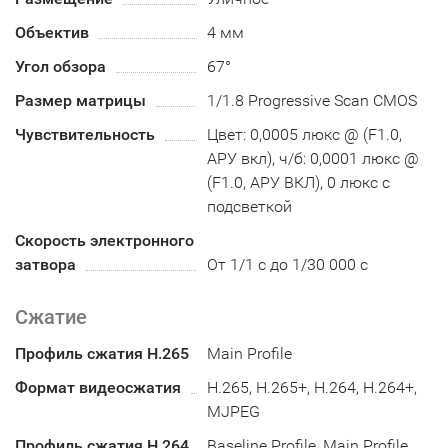
Объектив
4 мм
Угол обзора
67°
Размер матрицы
1/1.8 Progressive Scan CMOS
Чувствительность
Цвет: 0,0005 люкс @ (F1.0,
АРУ вкл), ч/б: 0,0001 люкс @
(F1.0, АРУ ВКЛ), 0 люкс с
подсветкой
Скорость электронного
затвора
От 1/1 с до 1/30 000 с
Сжатие
Профиль сжатия H.265
Main Profile
Формат видеосжатия
H.265, H.265+, H.264, H.264+,
MJPEG
Профиль сжатия H.264
Baseline Profile, Main Profile,