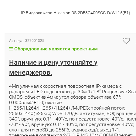
IP Видеокамера Hikvision DS-2DF3C400SCG-D/WL15(F1)
Артикул:
327001325
Оборудование является проектным
Наличие и цену уточняйте у
менеджеров.
4Мп уличная скоростная поворотная IP-камера с
радаром и LED-подсветкой до 30м 1/1.8’’ Progressive Sc
CMOS; объектив 4мм; угол обзора объектива 67°;
0.0005лк@F1.0; сжатие
H.265/H.264/H.265+/H.264+/MJPEG; тройной поток;
2560х1440@25к/с; WDR 120дБ, антитуман, ROI; вращен
340°, вручную: 0.1° - 40°/с, по предустановке: 40°/с; нак
-20° - 90°, вручную: 0.1° - 40°/с, по предустановке: 40°/с;
слот для microSD до 256Гб; аудиовход/выход 1/1;
тревожные вход/выход 2/2; 1 RJ45 10M/100M Ethernet;