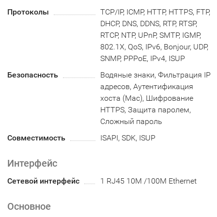
Протоколы
TCP/IP, ICMP, HTTP, HTTPS, FTP,
DHCP, DNS, DDNS, RTP, RTSP,
RTCP, NTP, UPnP, SMTP, IGMP,
802.1X, QoS, IPv6, Bonjour, UDP,
SNMP, PPPoE, IPv4, ISUP
Безопасность
Водяные знаки, Фильтрация IP
адресов, Аутентификация
хоста (Mac), Шифрование
HTTPS, Защита паролем,
Сложный пароль
Совместимость
ISAPI, SDK, ISUP
Интерфейс
Сетевой интерфейс
1 RJ45 10M /100M Ethernet
Основное