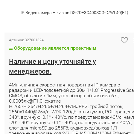
IP Видеокамера Hikvision DS-2DF3C400SCG-D/WL40(F1)
Артикул:
327001324
Оборудование является проектным
Наличие и цену уточняйте у
менеджеров.
4Мп уличная скоростная поворотная IP-камера с
радаром и LED-подсветкой до 30м 1/1.8’’ Progressive Sc
CMOS; объектив 4мм; угол обзора объектива 67°;
0.0005лк@F1.0; сжатие
H.265/H.264/H.265+/H.264+/MJPEG; тройной поток;
2560х1440@25к/с; WDR 120дБ, антитуман, ROI; вращен
340°, вручную: 0.1° - 40°/с, по предустановке: 40°/с; нак
-20° - 90°, вручную: 0.1° - 40°/с, по предустановке: 40°/с;
слот для microSD до 256Гб; аудиовход/выход 1/1;
тревожные вход/выход 2/2; 1 RJ45 10M/100M Ethernet;