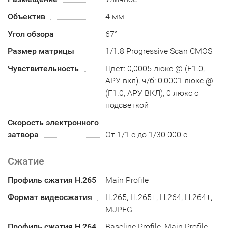
Объектив
4 мм
Угол обзора
67°
Размер матрицы
1/1.8 Progressive Scan CMOS
Чувствительность
Цвет: 0,0005 люкс @ (F1.0,
АРУ вкл), ч/б: 0,0001 люкс @
(F1.0, АРУ ВКЛ), 0 люкс с
подсветкой
Скорость электронного
затвора
От 1/1 с до 1/30 000 с
Сжатие
Профиль сжатия H.265
Main Profile
Формат видеосжатия
H.265, H.265+, H.264, H.264+,
MJPEG
Профиль сжатия H.264
Baseline Profile, Main Profile,