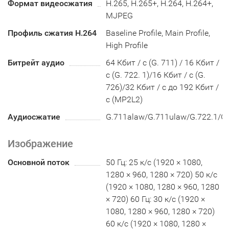
Формат видеосжатия
H.265, H.265+, H.264, H.264+,
MJPEG
Профиль сжатия H.264
Baseline Profile, Main Profile,
High Profile
Битрейт аудио
64 Кбит / с (G. 711) / 16 Кбит /
с (G. 722. 1)/16 Кбит / с (G.
726)/32 Кбит / с до 192 Кбит /
с (MP2L2)
Аудиосжатие
G.711alaw/G.711ulaw/G.722.1/
Изображение
Основной поток
50 Гц: 25 к/с (1920 × 1080,
1280 × 960, 1280 × 720) 50 к/с
(1920 × 1080, 1280 × 960, 1280
× 720) 60 Гц: 30 к/с (1920 ×
1080, 1280 × 960, 1280 × 720)
60 к/с (1920 × 1080, 1280 ×