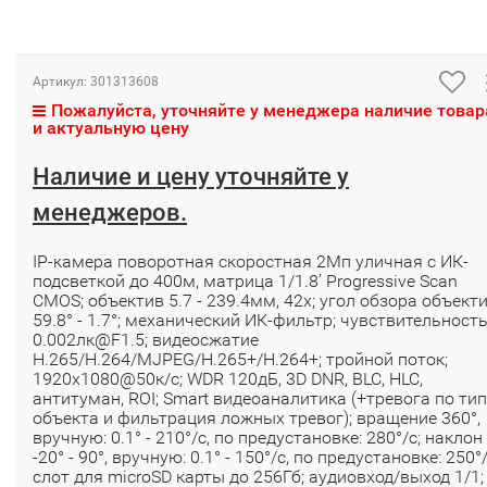
Артикул:
301313608
Пожалуйста, уточняйте у менеджера наличие товар
и актуальную цену
Наличие и цену уточняйте у
менеджеров.
IP-камера поворотная скоростная 2Мп уличная с ИК-
подсветкой до 400м, матрица 1/1.8’ Progressive Scan
CMOS; объектив 5.7 - 239.4мм, 42x; угол обзора объект
59.8° - 1.7°; механический ИК-фильтр; чувствительност
0.002лк@F1.5; видеосжатие
H.265/H.264/MJPEG/H.265+/H.264+; тройной поток;
1920х1080@50к/с; WDR 120дБ, 3D DNR, BLC, HLC,
антитуман, ROI; Smart видеоаналитика (+тревога по ти
объекта и фильтрация ложных тревог); вращение 360°,
вручную: 0.1° - 210°/с, по предустановке: 280°/с; наклон
-20° - 90°, вручную: 0.1° - 150°/с, по предустановке: 250°/
слот для microSD карты до 256Гб; аудиовход/выход 1/1;