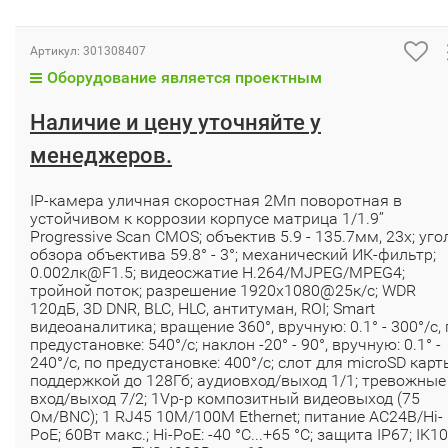
Артикул:
301308407
Оборудование является проектным
Наличие и цену уточняйте у
менеджеров.
IP-камера уличная скоростная 2Мп поворотная в
устойчивом к коррозии корпусе матрица 1/1.9’’
Progressive Scan CMOS; объектив 5.9 - 135.7мм, 23x; уго
обзора объектива 59.8° - 3°; механический ИК-фильтр;
0.002лк@F1.5; видеосжатие H.264/MJPEG/MPEG4;
тройной поток; разрешение 1920х1080@25к/с; WDR
120дБ, 3D DNR, BLC, HLC, антитуман, ROI; Smart
видеоаналитика; вращение 360°, вручную: 0.1° - 300°/с, 
предустановке: 540°/с; наклон -20° - 90°, вручную: 0.1° -
240°/с, по предустановке: 400°/с; слот для microSD карт
поддержкой до 128Гб; аудиовход/выход 1/1; тревожные
вход/выход 7/2; 1Vp-p композитный видеовыход (75
Ом/BNC); 1 RJ45 10M/100M Ethernet; питание AC24В/Hi-
PoE; 60Вт макс.; Hi-PoE: -40 °C...+65 °C; защита IP67; IK10