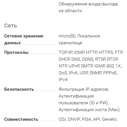
Обнаружение входа/выхода
из области
Сеть
Сетевое хранение
microSD, Локальное
данных
хранилище
Протоколы
TCP/IP, ICMP, HTTP, HTTPS, FTP,
DHCP, DNS, DDNS, RTSP, RTCP,
NTP, UPnP, SMTP, IGMP, 802.1X,
QoS, IPv6, UDP, SNMP, PPPoE,
IPv4
Безопасность
Фильтрация IP адресов,
Аутентификация
пользователя (ID и PW),
Аутентификация хоста (Mac)
Совместимость
CGI, ONVIF, PSIA, API, Genetic