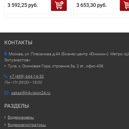
3 592,25 руб.
3 653,30 руб.
КОНТАКТЫ
Москва, ул. Плеханова д.4А (Бизнес-центр «Юникон»). Метро «
Энтузиастов»
г. Тула, с. Осиновая Гора, строение 3а, 2 эт., офис 436
+7 (499) 444-14-30
Пн—Пт 09:00—18:00
zakaz@hikvision24.ru
РАЗДЕЛЫ
Видеокамеры
Видеорегистраторы