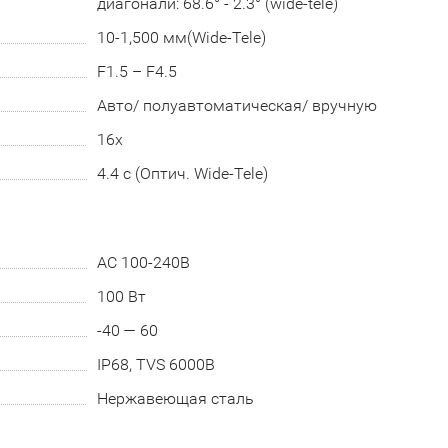
диагонали: 68.6° - 2.3° (wide-tele)
10-1,500 мм(Wide-Tele)
F1.5 – F4.5
Авто/ полуавтоматическая/ вручную
16x
4.4 с (Оптич. Wide-Tele)
АC 100-240В
100 Вт
-40 — 60
IP68, TVS 6000В
Нержавеющая сталь