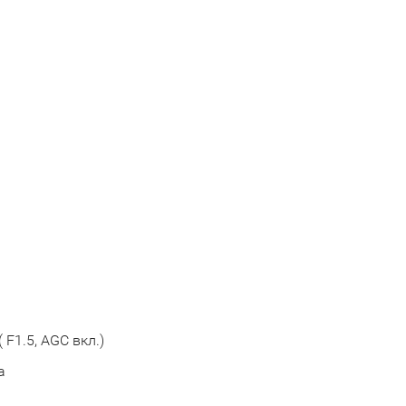
 F1.5, AGC вкл.)
а