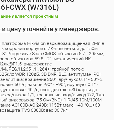
6I-CWX (W/316L)
ание является проектным
 и цену уточняйте у менеджеров.
 платформа Hikvision взрывозащищенная 2Мп в
 к коррозии корпусе c ИК-подсветкой до 150м
.8’’ Progressive Scan CMOS; объектив 5.7 - 205мм,
бзора объектива 59.8 - 2°; механический ИК-
002лк@F1.5; видеосжатие
4/MJPEG/H.265+/H.264+; тройной поток;
5к/с; WDR 120дБ, 3D DNR, BLC, антитуман, ROI;
аналитика; вращение 360°, вручную: 0.1° - 50°/с,
овке: 50°/с; наклон -90° - +90°, вручную: 0.1° -
редустановке: 40°/с; слот для microSD карты до
овход/выход 1/1; тревожные вход/выход 7/2; 1Vp-
ный видеовыход (75 Ом/BNC); 1 RJ45 10M/100M
итание AC100В-AC 240B; 115Вт макс.; -40 °C...+60
розозащита TVS 6000B; вес 36.7кг.