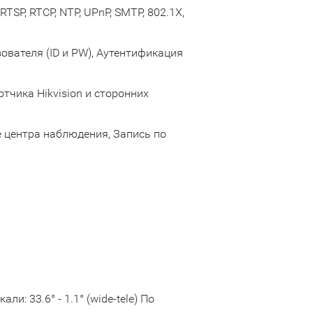
RTSP, RTCP, NTP, UPnP, SMTP, 802.1X,
ователя (ID и PW), Аутентификация
отчика Hikvision и сторонних
е центра наблюдения, Запись по
али: 33.6° - 1.1° (wide-tele) По