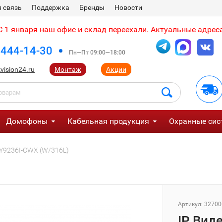
 связь
Поддержка
Бренды
Новости
 1 января наш офис и склад переехали. Актуальные адреса
 444-14-30
Пн—Пт 09:00—18:00
vision24.ru
Монтаж
Акции
Домофоны
Кабельная продукция
Охранные сис
DY9236I-CWX (W/316L)
Артикул:
32700
IP Вид