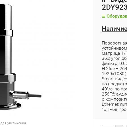
2DY923
Оборудов
Наличие
Поворотная
устойчивом
матрица 1/1
36x; угол о
фильтр; 0.
H.265/H.26
1920х1080@2
Smart видео
по предустан
40°/с, по п
256Гб; ауди
p композит
Ethernet; п
°C; IP68; г
 для увеличения