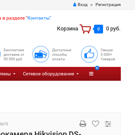
Вход
Регистрация
 в разделе "
Контакты"
Корзина
0 руб.
0
Бесплатная
Доступные
Свыше
доставка от
способы
5 000+
50 000 руб.
оплаты
товаров
6
темы
Сетевое оборудование
0675
еокамера Hikvision DS-