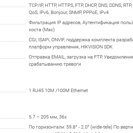
TCP/IP, HTTP, HTTPS, FTP, DHCP, DNS, DDNS, RTP, 
QoS, IPv6, Bonjour, SNMP, PPPoE, IPv4
Фильтрация IP адресов, Аутентификация польз
хоста (Mac)
CGI, ISAPI, ONVIF, поддержка комплекта разраб
платформ управления, HIKVISION SDK
Отправка EMAIL, загрузка на FTP, Уведомлени
срабатыванию тревоги
1 RJ45 10M /100M Ethernet
5.7 – 205 мм, 36x
По горизонтали: 59.8° - 2.0° (wide-tele) По вертик