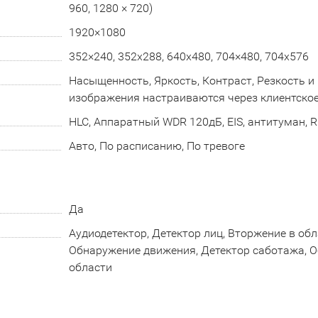
960, 1280 × 720)
1920×1080
352×240, 352х288, 640x480, 704×480, 704x576
Насыщенность, Яркость, Контраст, Резкость 
изображения настраиваются через клиентское
HLC, Аппаратный WDR 120дБ, EIS, антитуман, RO
Авто, По расписанию, По тревоге
Да
Аудиодетектор, Детектор лиц, Вторжение в обл
Обнаружение движения, Детектор саботажа, О
области