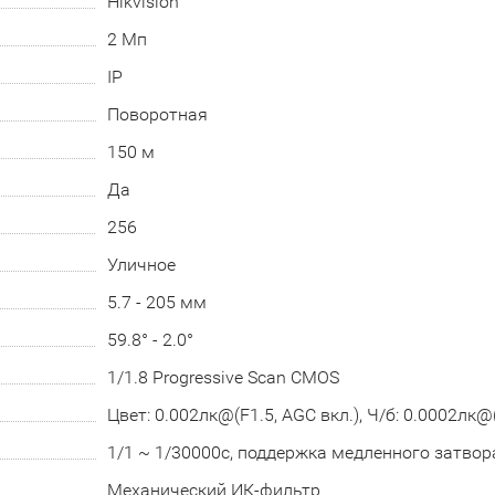
Hikvision
2 Мп
IP
Поворотная
150 м
Да
256
Уличное
5.7 - 205 мм
59.8° - 2.0°
1/1.8 Progressive Scan CMOS
Цвет: 0.002лк@(F1.5, AGC вкл.), Ч/б: 0.0002лк@(
1/1 ~ 1/30000с, поддержка медленного затвор
Механический ИК-фильтр