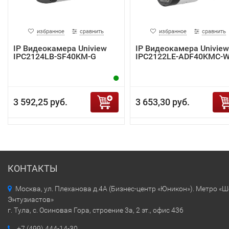
избранное
сравнить
избранное
сравнить
IP Видеокамера Uniview
IP Видеокамера Uniview
IPC2124LB-SF40KM-G
IPC2122LE-ADF40KMC-
3 592,25 руб.
3 653,30 руб.
КОНТАКТЫ
Москва, ул. Плеханова д.4А (Бизнес-центр «Юникон»). Метро «
Энтузиастов»
г. Тула, с. Осиновая Гора, строение 3а, 2 эт., офис 436
+7 (499) 444-14-30