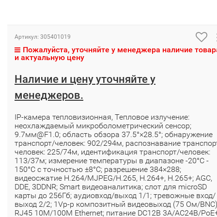
Артикул:
305401019
Пожалуйста, уточняйте у менеджера наличие товар
и актуальную цену
Наличие и цену уточняйте у
менеджеров.
IP-камера тепловизионная, Тепловое излучение:
неохлаждаемый микроболометрический сенсор;
9.7мм@F1.0; область обзора 37.5°×28.5°; обнаружение
транспорт/человек: 902/294м, распознавание транспор
человек: 225/74м, идентификация транспорт/человек:
113/37м; измерение температуры в диапазоне -20°C -
150°C с точностью ±8°C; разрешение 384×288;
видеосжатие H.264/MJPEG/H.265, H.264+, H.265+; AGC,
DDE, 3DDNR; Smart видеоаналитика; слот для microSD
карты до 256Гб; аудиовход/выход 1/1; тревожные вход/
выход 2/2; 1Vp-p композитный видеовыход (75 Ом/BNC)
RJ45 10M/100M Ethernet; питание DC12В 3A/AC24В/PoE