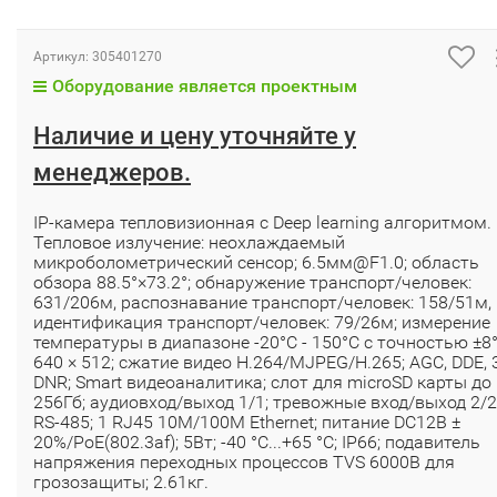
Артикул:
305401270
Оборудование является проектным
Наличие и цену уточняйте у
менеджеров.
IP-камера тепловизионная с Deep learning алгоритмом.
Тепловое излучение: неохлаждаемый
микроболометрический сенсор; 6.5мм@F1.0; область
обзора 88.5°×73.2°; обнаружение транспорт/человек:
631/206м, распознавание транспорт/человек: 158/51м,
идентификация транспорт/человек: 79/26м; измерение
температуры в диапазоне -20°C - 150°C с точностью ±8°
640 × 512; сжатие видео H.264/MJPEG/H.265; AGC, DDE, 
DNR; Smart видеоаналитика; слот для microSD карты до
256Гб; аудиовход/выход 1/1; тревожные вход/выход 2/2
RS-485; 1 RJ45 10M/100M Ethernet; питание DC12В ±
20%/PoE(802.3af); 5Вт; -40 °C...+65 °C; IP66; подавитель
напряжения переходных процессов TVS 6000B для
грозозащиты; 2.61кг.