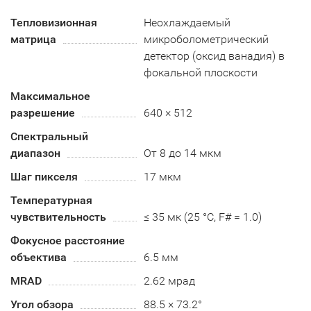
Тепловизионная
Неохлаждаемый
матрица
микроболометрический
детектор (оксид ванадия) в
фокальной плоскости
Максимальное
разрешение
640 × 512
Спектральный
диапазон
От 8 до 14 мкм
Шаг пикселя
17 мкм
Температурная
чувствительность
≤ 35 мк (25 °C, F# = 1.0)
Фокусное расстояние
объектива
6.5 мм
MRAD
2.62 мрад
Угол обзора
88.5 × 73.2°