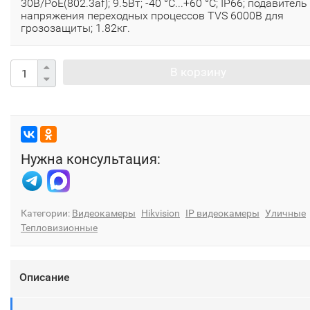
30В/PoE(802.3af); 9.5Вт; -40 °C...+60 °C; IP66; подавитель
напряжения переходных процессов TVS 6000B для
грозозащиты; 1.82кг.
В корзину
Нужна консультация:
Категории:
Видеокамеры
Hikvision
IP видеокамеры
Уличные
Тепловизионные
Описание