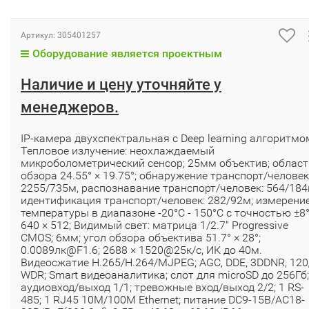
Артикул:
305401257
Оборудование является проектным
Наличие и цену уточняйте у
менеджеров.
IP-камера двухспектральная с Deep learning алгоритмо
Тепловое излучение: неохлаждаемый
микроболометрический сенсор; 25мм объектив; област
обзора 24.55° × 19.75°; обнаружение транспорт/человек
2255/735м, распознавание транспорт/человек: 564/184
идентификация транспорт/человек: 282/92м; измерени
температуры в диапазоне -20°C - 150°C с точностью ±8°
640 × 512; Видимый свет: матрица 1/2.7" Progressive
CMOS; 6мм; угол обзора объектива 51.7° × 28°;
0.0089лк@F1.6; 2688 × 1520@25к/с, ИК до 40м.
Видеосжатие H.265/H.264/MJPEG; AGC, DDE, 3DDNR, 12
WDR; Smart видеоаналитика; слот для microSD до 256Гб;
аудиовход/выход 1/1; тревожные вход/выход 2/2; 1 RS-
485; 1 RJ45 10M/100M Ethernet; питание DC9-15В/AC18-