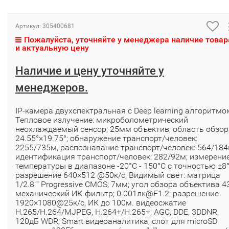
Артикул:
305400681
Пожалуйста, уточняйте у менеджера наличие товар
и актуальную цену
Наличие и цену уточняйте у
менеджеров.
IP-камера двухспектральная с Deep learning алгоритмо
Тепловое излучение: микроболометрический
неохлаждаемый сенсор; 25мм объектив; область обзор
24.55°×19.75°; обнаружение транспорт/человек:
2255/735м, распознавание транспорт/человек: 564/184
идентификация транспорт/человек: 282/92м; измерени
температуры в диапазоне -20°C - 150°C с точностью ±8°
разрешение 640×512 @50к/с; Видимый свет: матрица
1/2.8"" Progressive CMOS; 7мм; угол обзора объектива 43
механический ИК-фильтр; 0.001лк@F1.2; разрешение
1920×1080@25к/с, ИК до 100м. видеосжатие
H.265/H.264/MJPEG, H.264+/H.265+; AGC, DDE, 3DDNR,
120дБ WDR; Smart видеоаналитика; слот для microSD