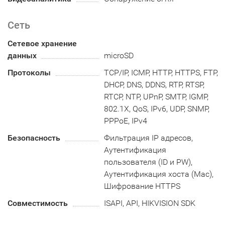
Сеть
Сетевое хранение
данных
microSD
Протоколы
TCP/IP, ICMP, HTTP, HTTPS, FTP,
DHCP, DNS, DDNS, RTP, RTSP,
RTCP, NTP, UPnP, SMTP, IGMP,
802.1X, QoS, IPv6, UDP, SNMP,
PPPoE, IPv4
Безопасность
Фильтрация IP адресов,
Аутентификация
пользователя (ID и PW),
Аутентификация хоста (Mac),
Шифрование HTTPS
Совместимость
ISAPI, API, HIKVISION SDK