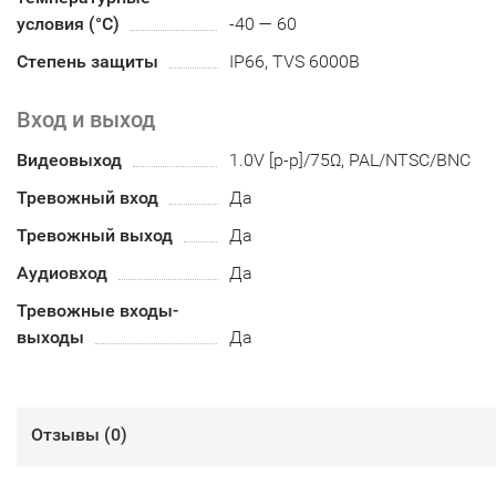
условия (°С)
-40 — 60
Степень защиты
IP66, TVS 6000В
Вход и выход
Видеовыход
1.0V [p-p]/75Ω, PAL/NTSC/BNC
Тревожный вход
Да
Тревожный выход
Да
Аудиовход
Да
Тревожные входы-
выходы
Да
Отзывы (
0
)