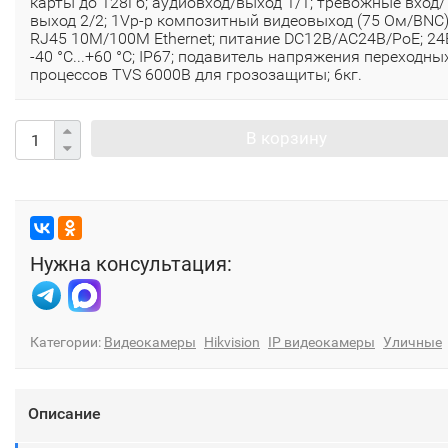
карты до 128Гб; аудиовход/выход 1/1; тревожные вход/
выход 2/2; 1Vp-p композитный видеовыход (75 Ом/BNC)
RJ45 10M/100M Ethernet; питание DC12В/AC24В/PoE; 24
-40 °C...+60 °C; IP67; подавитель напряжения переходны
процессов TVS 6000B для грозозащиты; 6кг.
В корзину
Нужна консультация:
Категории:
Видеокамеры
Hikvision
IP видеокамеры
Уличные
Описание