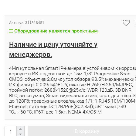
Артикул:
311318451
Оборудование является проектным
Наличие и цену уточняйте у
менеджеров.
4Мп купольная Smart IP-камера в устойчивом к корроз
корпусе c ИК-подсветкой до 15м 1/3’’ Progressive Scan
CMOS; объектив 2.8мм; угол обзора 98.5°; механически
ИК-фильтр; 0.009лк@F1.6; сжатие H.265/H.264/MJPEG;
тройной поток; 2688×1520@25к/с; WDR 120дБ, 3D DNR,
BLC, антитуман; Smart видеоаналитика; слот для micro
до 128Гб; тревожные вход/выход 1/1; 1 RJ45 10M/100M
Ethernet; питание DC12В/PoE(802.3af); 5Вт макс.; -30
°C...+60 °C; IP67; вес 1,5кг. NEMA 4X/C5-M
В корзину