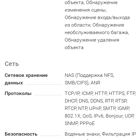
объекта, Обнаружение
изменения сцены,
Обнаружение входа/выхода
из области, Oбнаружение
необслуживаемого багажа,
Oбнаружение удаления
объекта
Сеть
Сетевое хранение
NAS (Поддержка NFS,
данных
SMB/CIFS), ANR
Протоколы
TCP/IP, ICMP, HTTP, HTTPS, FTP,
DHCP, DNS, DDNS, RTP, RTSP,
RTCP, NTP, UPnP, SMTP, IGMP,
802.1X, QoS, IPv6, Bonjour, UDP,
SNMP, PPPoE
Безопасность
Водяные знаки, Фильтрация IP