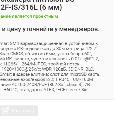
2F-IS/316L (6 мм)
ание является проектным
 и цену уточняйте у менеджеров.
Smart 2Мп взрывозащищенная в устойчивом к
рпусе c ИК-подсветкой до 30м матрица 1/2.7’’
 Scan CMOS; объектив 6мм; угол обзора 60°;
ий ИК-фильтр; чувствительность 0.01лк@F1.2;
е H.265/H.264/MJPEG; тройной поток;
 1920×1080@25к/с; WDR 120дБ, 3D DNR, BLC,
Smart видеоаналитика; слот для microSD карты
тревожные вход/выход 2/2; 1 RJ45 10M/100M
тание АC100-240В/PoE (802.3af, class 3); 7Вт
C...+60 °C; стандарты ATEX, IECEx; вес 7,3кг.
В корзину