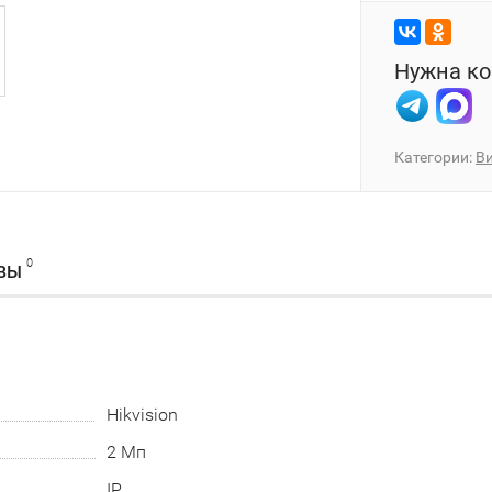
Нужна ко
Категории:
В
0
ВЫ
Hikvision
2 Мп
IP