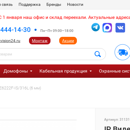
 связь
Поддержка
Бренды
Новости
 1 января наш офис и склад переехали. Актуальные адреса
 444-14-30
Пн—Пт 09:00—18:00
vision24.ru
Монтаж
Акции
Домофоны
Кабельная продукция
Охранные сис
E6222F-IS/316L (6 мм)
Артикул:
31131
IP Вид