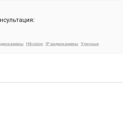
нсультация:
идеокамеры
Hikvision
IP видеокамеры
Уличные