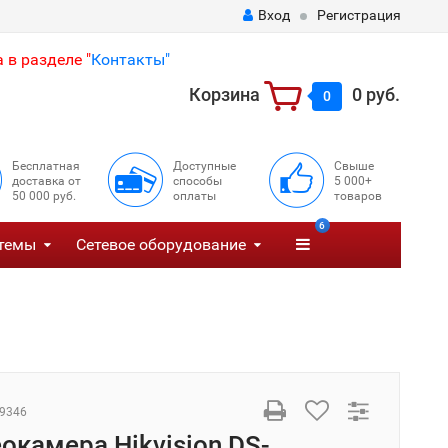
Вход
Регистрация
 в разделе "
Контакты"
Корзина
0 руб.
0
Бесплатная
Доступные
Свыше
доставка от
способы
5 000+
50 000 руб.
оплаты
товаров
6
темы
Сетевое оборудование
9346
еокамера Hikvision DS-