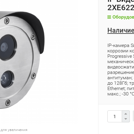
2XE622
Оборудов
Наличие
IP-камера 
коррозии ко
Progressive
механическ
видеосжати
разрешение
антитуман; 
до 128Гб; 
Ethernet; пи
макс.; -30 °
 для увеличения