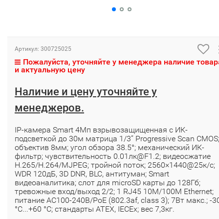
Артикул:
300725025
Пожалуйста, уточняйте у менеджера наличие товар
и актуальную цену
Наличие и цену уточняйте у
менеджеров.
IP-камера Smart 4Мп взрывозащищенная c ИК-
подсветкой до 30м матрица 1/3’’ Progressive Scan CMOS
объектив 8мм; угол обзора 38.5°; механический ИК-
фильтр; чувствительность 0.01лк@F1.2; видеосжатие
H.265/H.264/MJPEG; тройной поток; 2560×1440@25к/с;
WDR 120дБ, 3D DNR, BLC, антитуман; Smart
видеоаналитика; слот для microSD карты до 128Гб;
тревожные вход/выход 2/2; 1 RJ45 10M/100M Ethernet;
питание АC100-240В/PoE (802.3af, class 3); 7Вт макс.; -3
°C...+60 °C; стандарты ATEX, IECEx; вес 7,3кг.