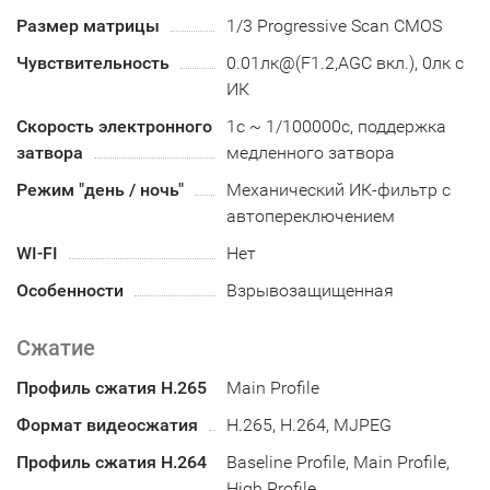
Размер матрицы
1/3 Progressive Scan CMOS
Чувствительность
0.01лк@(F1.2,AGC вкл.), 0лк с
ИК
Скорость электронного
1с ~ 1/100000с, поддержка
затвора
медленного затвора
Режим "день / ночь"
Механический ИК-фильтр с
автопереключением
WI-FI
Нет
Особенности
Взрывозащищенная
Сжатие
Профиль сжатия H.265
Main Profile
Формат видеосжатия
H.265, H.264, MJPEG
Профиль сжатия H.264
Baseline Profile, Main Profile,
High Profile