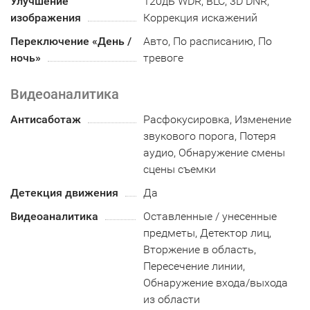
Улучшение
120дБ WDR, BLC, 3D DNR,
изображения
Коррекция искажений
Переключение «День /
Авто, По расписанию, По
ночь»
тревоге
Видеоаналитика
Антисаботаж
Расфокусировка, Изменение
звукового порога, Потеря
аудио, Обнаружение смены
сцены съемки
Детекция движения
Да
Видеоаналитика
Оставленные / унесенные
предметы, Детектор лиц,
Вторжение в область,
Пересечение линии,
Обнаружение входа/выхода
из области