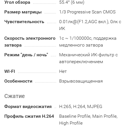
Угол обзора
55.4° (6 мм)
Размер матрицы
1/3 Progressive Scan CMOS
Чувствительность
0.01лк@(F1.2,AGC вкл.), 0лк с
ИК
Скорость электронного
1с ~ 1/100000с, поддержка
затвора
медленного затвора
Режим "день / ночь"
Механический ИК-фильтр с
автопереключением
WI-FI
Нет
Особенности
Взрывозащищенная
Сжатие
Формат видеосжатия
H.265, H.264, MJPEG
Профиль сжатия H.264
Baseline Profile, Main Profile,
High Profile