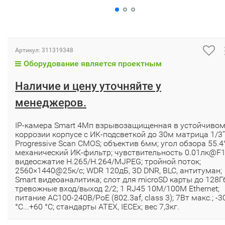
Артикул:
311319348
Оборудование является проектным
Наличие и цену уточняйте у
менеджеров.
IP-камера Smart 4Мп взрывозащищенная в устойчивом
коррозии корпусе c ИК-подсветкой до 30м матрица 1/3’’
Progressive Scan CMOS; объектив 6мм; угол обзора 55.4°
механический ИК-фильтр; чувствительность 0.01лк@F1
видеосжатие H.265/H.264/MJPEG; тройной поток;
2560×1440@25к/с; WDR 120дБ, 3D DNR, BLC, антитуман;
Smart видеоаналитика; слот для microSD карты до 128Г
тревожные вход/выход 2/2; 1 RJ45 10M/100M Ethernet;
питание АC100-240В/PoE (802.3af, class 3); 7Вт макс.; -3
°C...+60 °C; стандарты ATEX, IECEx; вес 7,3кг.