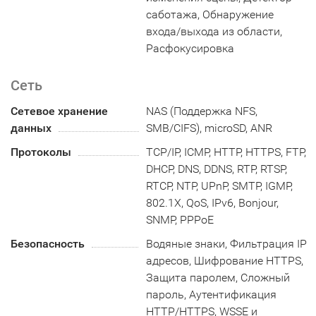
саботажа, Обнаружение
входа/выхода из области,
Расфокусировка
Сеть
Сетевое хранение
NAS (Поддержка NFS,
данных
SMB/CIFS), microSD, ANR
Протоколы
TCP/IP, ICMP, HTTP, HTTPS, FTP,
DHCP, DNS, DDNS, RTP, RTSP,
RTCP, NTP, UPnP, SMTP, IGMP,
802.1X, QoS, IPv6, Bonjour,
SNMP, PPPoE
Безопасность
Водяные знаки, Фильтрация IP
адресов, Шифрование HTTPS,
Защита паролем, Сложный
пароль, Аутентификация
HTTP/HTTPS, WSSE и