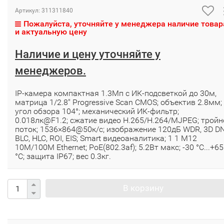
Артикул:
311311840
Пожалуйста, уточняйте у менеджера наличие товар
и актуальную цену
Наличие и цену уточняйте у
менеджеров.
IP-камера компактная 1.3Мп с ИК-подсветкой до 30м,
матрица 1/2.8" Progressive Scan CMOS; объектив 2.8мм;
угол обзора 104°; механический ИК-фильтр;
0.018лк@F1.2; сжатие видео H.265/H.264/MJPEG; тройн
поток; 1536×864@50к/c; изображение 120дБ WDR, 3D DN
BLC, HLC, ROI, EIS; Smart видеоаналитика; 1 1 M12
10M/100M Ethernet; PoE(802.3af); 5.2Вт макс; -30 °C...+65
°C; защита IP67; вес 0.3кг.
В корзину