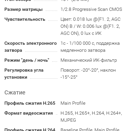
Размер матрицы
1/2.8 Progressive Scan CMOS
Чувствительность
Цвет: 0.018 lux @(F1. 2, AGC
ON) B / W: 0.006 lux @(F1. 2,
AGC ON), 0 lux с ИК
Скорость электронного
1с - 1/100 000 с, поддержка
затвора
медленного затвора
Режим "день / ночь"
Механический ИК-фильтр
Регулировка угла
Поворот: -20°-20°, наклон
установки
-15°-25°
Сжатие
Профиль сжатия H.265
Main Profile
Формат видеосжатия
H.265, H.265+, H.264, H.264+,
MJPEG
Профиль сжатия H.264
Baseline Profile, Main Profile,