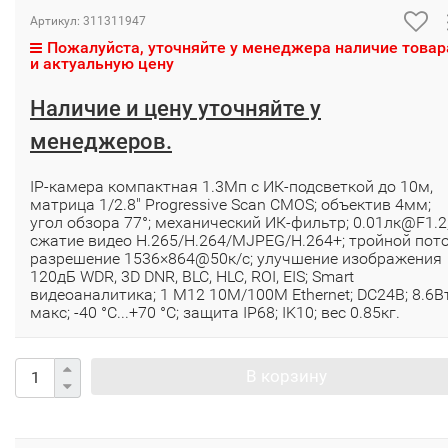
Артикул:
311311947
Пожалуйста, уточняйте у менеджера наличие товар
и актуальную цену
Наличие и цену уточняйте у
менеджеров.
IP-камера компактная 1.3Мп с ИК-подсветкой до 10м,
матрица 1/2.8" Progressive Scan CMOS; объектив 4мм;
угол обзора 77°; механический ИК-фильтр; 0.01лк@F1.2
сжатие видео H.265/H.264/MJPEG/H.264+; тройной пото
разрешение 1536×864@50к/с; улучшение изображения
120дБ WDR, 3D DNR, BLC, HLC, ROI, EIS; Smart
видеоаналитика; 1 M12 10M/100M Ethernet; DC24В; 8.6В
макс; -40 °C...+70 °C; защита IP68; IK10; вес 0.85кг.
В корзину