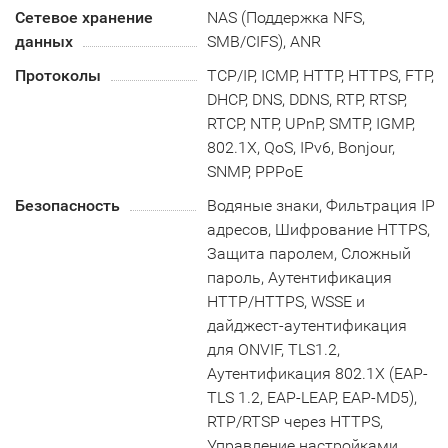
Сетевое хранение
NAS (Поддержка NFS,
данных
SMB/CIFS), ANR
Протоколы
TCP/IP, ICMP, HTTP, HTTPS, FTP,
DHCP, DNS, DDNS, RTP, RTSP,
RTCP, NTP, UPnP, SMTP, IGMP,
802.1X, QoS, IPv6, Bonjour,
SNMP, PPPoE
Безопасность
Водяные знаки, Фильтрация IP
адресов, Шифрование HTTPS,
Защита паролем, Сложный
пароль, Аутентификация
HTTP/HTTPS, WSSE и
дайджест-аутентификация
для ONVIF, TLS1.2,
Аутентификация 802.1X (EAP-
TLS 1.2, EAP-LEAP, EAP-MD5),
RTP/RTSP через HTTPS,
Управление настройками