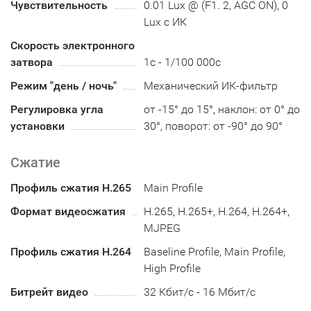
Чувствительность
0.01 Lux @ (F1. 2, AGC ON), 0
Lux с ИК
Скорость электронного
затвора
1с - 1/100 000с
Режим "день / ночь"
Механический ИК-фильтр
Регулировка угла
от -15° до 15°, наклон: от 0° до
установки
30°, поворот: от -90° до 90°
Сжатие
Профиль сжатия H.265
Main Profile
Формат видеосжатия
H.265, H.265+, H.264, H.264+,
MJPEG
Профиль сжатия H.264
Baseline Profile, Main Profile,
High Profile
Битрейт видео
32 Кбит/с - 16 Мбит/с