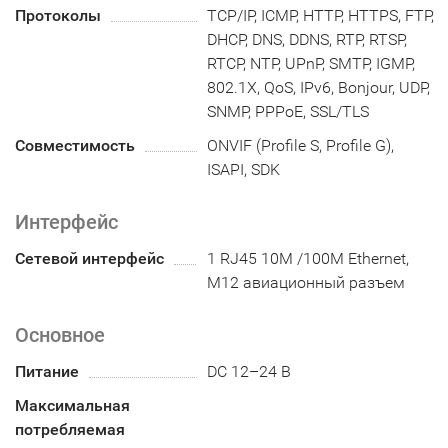
Протоколы
TCP/IP, ICMP, HTTP, HTTPS, FTP,
DHCP, DNS, DDNS, RTP, RTSP,
RTCP, NTP, UPnP, SMTP, IGMP,
802.1X, QoS, IPv6, Bonjour, UDP,
SNMP, PPPoE, SSL/TLS
Совместимость
ONVIF (Profile S, Profile G),
ISAPI, SDK
Интерфейс
Сетевой интерфейс
1 RJ45 10M /100M Ethernet,
M12 авиационный разъем
Основное
Питание
DC 12–24 В
Максимальная
потребляемая