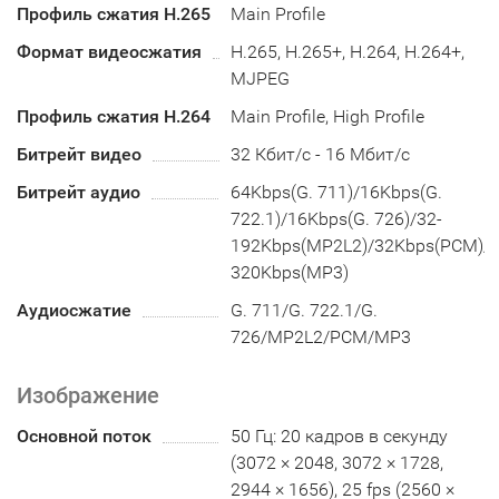
Профиль сжатия H.265
Main Profile
Формат видеосжатия
H.265, H.265+, H.264, H.264+,
MJPEG
Профиль сжатия H.264
Main Profile, High Profile
Битрейт видео
32 Кбит/с - 16 Мбит/с
Битрейт аудио
64Kbps(G. 711)/16Kbps(G.
722.1)/16Kbps(G. 726)/32-
192Kbps(MP2L2)/32Kbps(PCM)/8
320Kbps(MP3)
Аудиосжатие
G. 711/G. 722.1/G.
726/MP2L2/PCM/MP3
Изображение
Основной поток
50 Гц: 20 кадров в секунду
(3072 × 2048, 3072 × 1728,
2944 × 1656), 25 fps (2560 ×