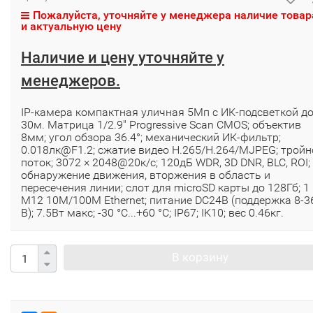
Пожалуйста, уточняйте у менеджера наличие товар
и актуальную цену
Наличие и цену уточняйте у
менеджеров.
IP-камера компактная уличная 5Мп с ИК-подсветкой д
30м. Матрица 1/2.9" Progressive Scan CMOS; объектив
8мм; угол обзора 36.4°; механический ИК-фильтр;
0.018лк@F1.2; сжатие видео H.265/H.264/MJPEG; тройн
поток; 3072 × 2048@20к/с; 120дБ WDR, 3D DNR, BLC, ROI;
обнаружение движения, вторжения в область и
пересечения линии; слот для microSD карты до 128Гб; 1
M12 10M/100M Ethernet; питание DC24B (поддержка 8-3
В); 7.5Вт макс; -30 °C...+60 °C; IP67; IK10; вес 0.46кг.
В корзину