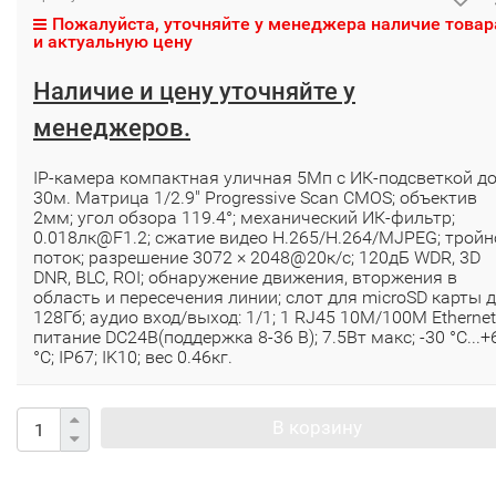
Пожалуйста, уточняйте у менеджера наличие товар
и актуальную цену
Наличие и цену уточняйте у
менеджеров.
IP-камера компактная уличная 5Мп с ИК-подсветкой д
30м. Матрица 1/2.9" Progressive Scan CMOS; объектив
2мм; угол обзора 119.4°; механический ИК-фильтр;
0.018лк@F1.2; сжатие видео H.265/H.264/MJPEG; тройн
поток; разрешение 3072 × 2048@20к/с; 120дБ WDR, 3D
DNR, BLC, ROI; обнаружение движения, вторжения в
область и пересечения линии; слот для microSD карты 
128Гб; аудио вход/выход: 1/1; 1 RJ45 10M/100M Ethernet
питание DC24B(поддержка 8-36 В); 7.5Вт макс; -30 °C...+
°C; IP67; IK10; вес 0.46кг.
В корзину