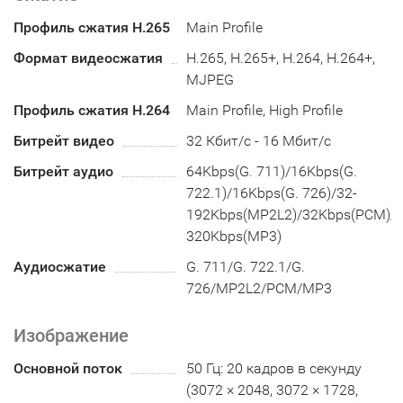
Профиль сжатия H.265
Main Profile
Формат видеосжатия
H.265, H.265+, H.264, H.264+,
MJPEG
Профиль сжатия H.264
Main Profile, High Profile
Битрейт видео
32 Кбит/с - 16 Мбит/с
Битрейт аудио
64Kbps(G. 711)/16Kbps(G.
722.1)/16Kbps(G. 726)/32-
192Kbps(MP2L2)/32Kbps(PCM)/8
320Kbps(MP3)
Аудиосжатие
G. 711/G. 722.1/G.
726/MP2L2/PCM/MP3
Изображение
Основной поток
50 Гц: 20 кадров в секунду
(3072 × 2048, 3072 × 1728,