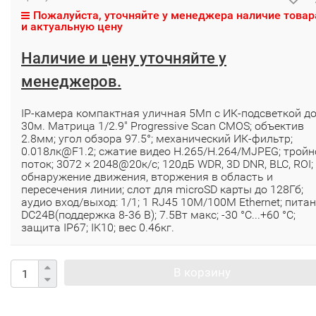
Пожалуйста, уточняйте у менеджера наличие товар
и актуальную цену
Наличие и цену уточняйте у
менеджеров.
IP-камера компактная уличная 5Мп с ИК-подсветкой д
30м. Матрица 1/2.9" Progressive Scan CMOS; объектив
2.8мм; угол обзора 97.5°; механический ИК-фильтр;
0.018лк@F1.2; сжатие видео H.265/H.264/MJPEG; тройн
поток; 3072 × 2048@20к/с; 120дБ WDR, 3D DNR, BLC, ROI;
обнаружение движения, вторжения в область и
пересечения линии; слот для microSD карты до 128Гб;
аудио вход/выход: 1/1; 1 RJ45 10M/100M Ethernet; пита
DC24B(поддержка 8-36 В); 7.5Вт макс; -30 °C...+60 °C;
защита IP67; IK10; вес 0.46кг.
В корзину