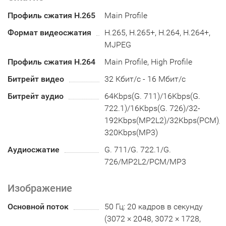
Профиль сжатия H.265
Main Profile
Формат видеосжатия
H.265, H.265+, H.264, H.264+,
MJPEG
Профиль сжатия H.264
Main Profile, High Profile
Битрейт видео
32 Кбит/с - 16 Мбит/с
Битрейт аудио
64Kbps(G. 711)/16Kbps(G.
722.1)/16Kbps(G. 726)/32-
192Kbps(MP2L2)/32Kbps(PCM)/8
320Kbps(MP3)
Аудиосжатие
G. 711/G. 722.1/G.
726/MP2L2/PCM/MP3
Изображение
Основной поток
50 Гц: 20 кадров в секунду
(3072 × 2048, 3072 × 1728,