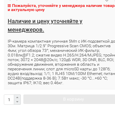
Пожалуйста, уточняйте у менеджера наличие товар
и актуальную цену
Наличие и цену уточняйте у
менеджеров.
IP-камера компактная уличная 5Мп с ИК-подсветкой д
30м. Матрица 1/2.9" Progressive Scan CMOS; объектив
4мм; угол обзора 73°; механический ИК-фильтр;
0.018лк@F1.2; сжатие видео H.265/H.264/MJPEG; тройн
поток; 3072 × 2048@20к/с; 120дБ WDR, 3D DNR, BLC, ROI;
обнаружение движения, вторжения в область и
пересечения линии; слот для microSD карты до 128Гб;
аудио вход/выход: 1/1; 1 RJ45 10M/100M Ethernet; пита
DC24B(поддержка 8-36 В); 7.5Вт макс; -30 °C...+60 °C;
защита IP67; IK10; вес 0.46кг.
В корзину