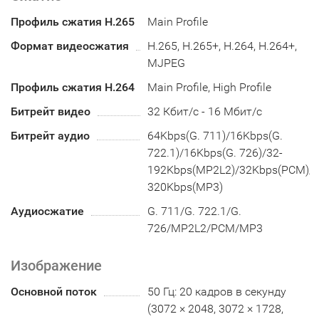
Профиль сжатия H.265
Main Profile
Формат видеосжатия
H.265, H.265+, H.264, H.264+,
MJPEG
Профиль сжатия H.264
Main Profile, High Profile
Битрейт видео
32 Кбит/с - 16 Мбит/с
Битрейт аудио
64Kbps(G. 711)/16Kbps(G.
722.1)/16Kbps(G. 726)/32-
192Kbps(MP2L2)/32Kbps(PCM)/8
320Kbps(MP3)
Аудиосжатие
G. 711/G. 722.1/G.
726/MP2L2/PCM/MP3
Изображение
Основной поток
50 Гц: 20 кадров в секунду
(3072 × 2048, 3072 × 1728,