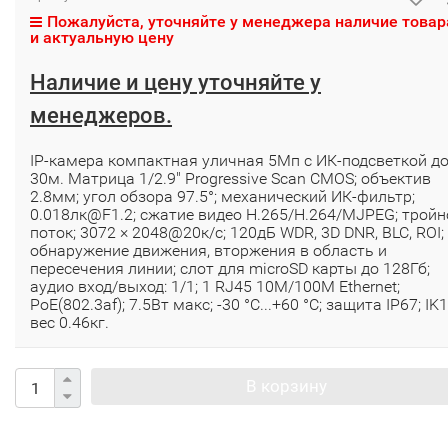
Пожалуйста, уточняйте у менеджера наличие товар
и актуальную цену
Наличие и цену уточняйте у
менеджеров.
IP-камера компактная уличная 5Мп с ИК-подсветкой д
30м. Матрица 1/2.9" Progressive Scan CMOS; объектив
2.8мм; угол обзора 97.5°; механический ИК-фильтр;
0.018лк@F1.2; сжатие видео H.265/H.264/MJPEG; тройн
поток; 3072 × 2048@20к/с; 120дБ WDR, 3D DNR, BLC, ROI;
обнаружение движения, вторжения в область и
пересечения линии; слот для microSD карты до 128Гб;
аудио вход/выход: 1/1; 1 RJ45 10M/100M Ethernet;
PoE(802.3af); 7.5Вт макс; -30 °C...+60 °C; защита IP67; IK1
вес 0.46кг.
В корзину