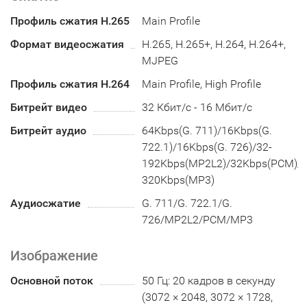
Профиль сжатия H.265
Main Profile
Формат видеосжатия
H.265, H.265+, H.264, H.264+,
MJPEG
Профиль сжатия H.264
Main Profile, High Profile
Битрейт видео
32 Кбит/с - 16 Мбит/с
Битрейт аудио
64Kbps(G. 711)/16Kbps(G.
722.1)/16Kbps(G. 726)/32-
192Kbps(MP2L2)/32Kbps(PCM)/8
320Kbps(MP3)
Аудиосжатие
G. 711/G. 722.1/G.
726/MP2L2/PCM/MP3
Изображение
Основной поток
50 Гц: 20 кадров в секунду
(3072 × 2048, 3072 × 1728,