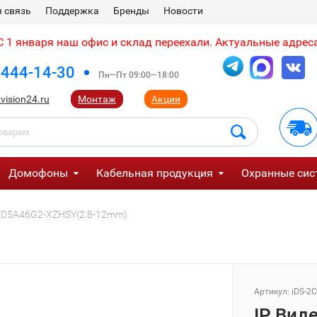
 связь
Поддержка
Бренды
Новости
 1 января наш офис и склад переехали. Актуальные адреса
 444-14-30
Пн—Пт 09:00—18:00
vision24.ru
Монтаж
Акции
Домофоны
Кабельная продукция
Охранные сис
-2CD5A46G2-XZHSY(2.8-12mm)
Артикул:
iDS-2
IP Виде