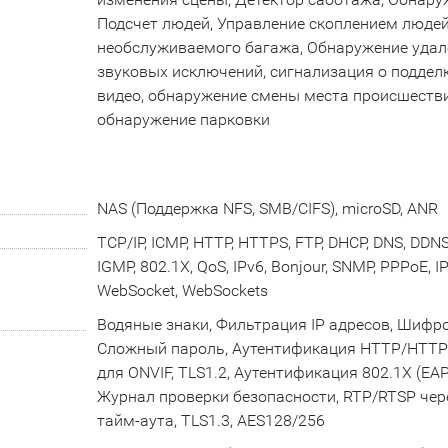
Подсчет людей, Управление скоплением людей
необслуживаемого багажа, Oбнаружение удал
звуковых исключений, сигнализация о подделк
видео, обнаружение смены места происшестви
обнаружение парковки
NAS (Поддержка NFS, SMB/CIFS), microSD, ANR
TCP/IP, ICMP, HTTP, HTTPS, FTP, DHCP, DNS, DDNS,
IGMP, 802.1X, QoS, IPv6, Bonjour, SNMP, PPPoE, IP
WebSocket, WebSockets
Водяные знаки, Фильтрация IP адресов, Шифр
Сложный пароль, Аутентификация HTTP/HTTPS
для ONVIF, TLS1.2, Аутентификация 802.1X (EAP
Журнал проверки безопасности, RTP/RTSP чер
тайм-аута, TLS1.3, AES128/256