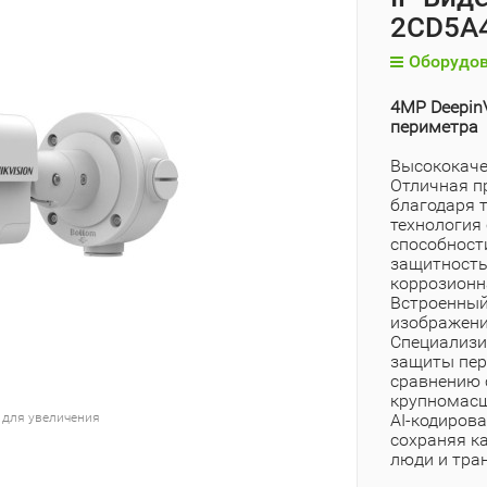
2CD5A
Оборудов
4MP DeepinV
периметра
Высококаче
Отличная п
благодаря 
технология
способност
защитность 
коррозионн
Встроенный
изображени
Специализи
защиты пер
сравнению 
крупномасш
 для увеличения
AI-кодиров
сохраняя к
люди и тра