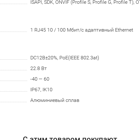
ISAPI, SDK, ONVIF (Profile S, Profile G, Profile T), 
1 RJ45 10 / 100 Мбит/с адаптивный Ethernet
DC12В±20%, PoE(IEEE 802.3at)
22.8 Вт
-40 — 60
IP67, IK10
Алюминиевый сплав
С этим товаром покупают