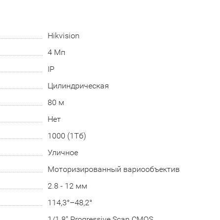
Hikvision
4 Мп
IP
Цилиндрическая
80 м
Нет
1000 (1Тб)
Уличное
Моторизированный вариообъектив
2.8 - 12 мм
114,3°–48,2°
1/1.8" Progressive Scan CMOS