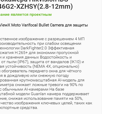
46G2-XZHSY(2.8-12mm)
ание является проектным
iewX Moto Varifocal Bullet Camera для защиты
ственное изображение с разрешением 4 МП
роизводительность при слабом освещении
технологии DarkFighter2.0 Эффективная
 сжатия H.265+ для экономии пропускной
и и хранения данных Водостойкость и
от пыли (IP67), защита от вандалов (IK10) и
ая устойчивость (NEMA 4X, опционально)
 обогреватель переднего окна для чёткого
я в дождливую или снежную погоду
рованная крупномасштабная AI-модель для
иметра снижает ложные тревоги на 90% по
с обычными AI-камерами На базе
табной модели Guanlan камера поддерживает
ание, снижая использование памяти на 50%,
ачество изображения ключевых целей, таких как
нспортные средства.