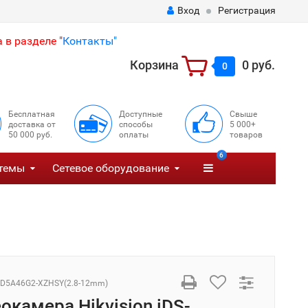
Вход
Регистрация
 в разделе "
Контакты"
Корзина
0 руб.
0
Бесплатная
Доступные
Свыше
доставка от
способы
5 000+
50 000 руб.
оплаты
товаров
6
темы
Сетевое оборудование
CD5A46G2-XZHSY(2.8-12mm)
окамера Hikvision iDS-