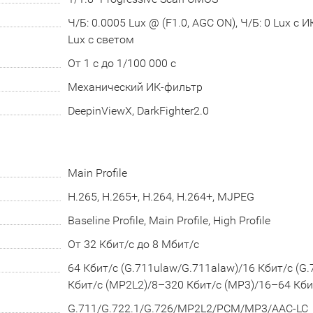
Ч/Б: 0.0005 Lux @ (F1.0, AGC ON), Ч/Б: 0 Lux с И
Lux с светом
От 1 с до 1/100 000 с
Механический ИК-фильтр
DeepinViewX, DarkFighter2.0
Main Profile
H.265, H.265+, H.264, H.264+, MJPEG
Baseline Profile, Main Profile, High Profile
От 32 Кбит/с до 8 Мбит/с
64 Кбит/с (G.711ulaw/G.711alaw)/16 Кбит/с (G.
Кбит/с (MP2L2)/8–320 Кбит/с (MP3)/16–64 Кбит
G.711/G.722.1/G.726/MP2L2/PCM/MP3/AAC-LC