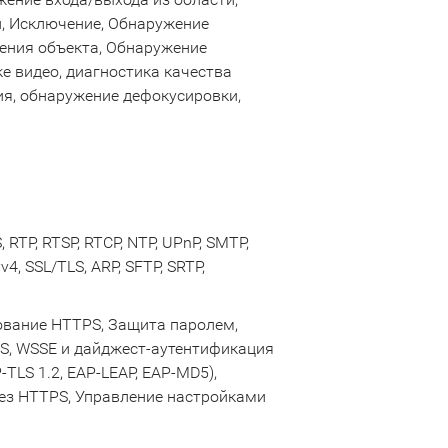
, Исключение, Oбнаружение
ения объекта, Oбнаружение
е видео, диагностика качества
я, обнаружение дефокусировки,
 RTP, RTSP, RTCP, NTP, UPnP, SMTP,
v4, SSL/TLS, ARP, SFTP, SRTP,
ование HTTPS, Защита паролем,
, WSSE и дайджест-аутентификация
-TLS 1.2, EAP-LEAP, EAP-MD5),
ез HTTPS, Управление настройками