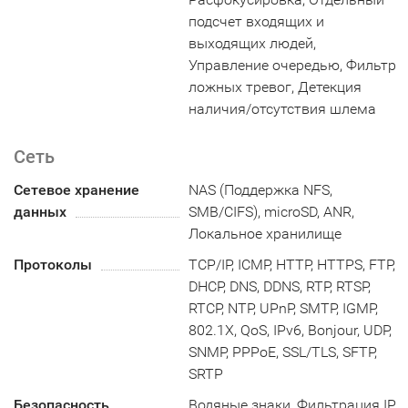
подсчет входящих и
выходящих людей,
Управление очередью, Фильтр
ложных тревог, Детекция
наличия/отсутствия шлема
Сеть
Сетевое хранение
NAS (Поддержка NFS,
данных
SMB/CIFS), microSD, ANR,
Локальное хранилище
Протоколы
TCP/IP, ICMP, HTTP, HTTPS, FTP,
DHCP, DNS, DDNS, RTP, RTSP,
RTCP, NTP, UPnP, SMTP, IGMP,
802.1X, QoS, IPv6, Bonjour, UDP,
SNMP, PPPoE, SSL/TLS, SFTP,
SRTP
Безопасность
Водяные знаки, Фильтрация IP