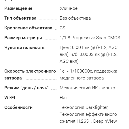
Размещение
Уличное
Тип объектива
Без объектива
Крепление объектива
CS
Размер матрицы
1/1.8 Progressive Scan CMOS
Чувствительность
Цвет: 0.001 лк @ (F1.2, AGC
вкл); ч/б: 0.0003 лк @ (F1.2,
AGC вкл)
Скорость электронного
1с ~ 1/100000с, поддержка
затвора
медленного затвора
Режим "день / ночь"
Механический ИК-фильтр
WI-FI
Нет
Особенности
Технология Darkfighter,
Технология эффективного
сжатия H.265+, DeepinView