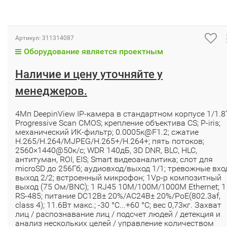
Артикул:
311314087
Оборудование является проектным
Наличие и цену уточняйте у
менеджеров.
4Мп DeepinView IP-камера в стандартном корпусе 1/1.8’
Progressive Scan CMOS; крепление объектива CS; P-iris;
механический ИК-фильтр; 0.0005к@F1.2; сжатие
H.265/H.264/MJPEG/H.265+/H.264+; пять потоков;
2560×1440@50к/с; WDR 140дБ, 3D DNR, BLC, HLC,
антитуман, ROI, EIS; Smart видеоаналитика; слот для
microSD до 256Гб; аудиовход/выход 1/1; тревожные вхо
выход 2/2; встроенный микрофон; 1Vp-p композитный
выход (75 Ом/BNC); 1 RJ45 10M/100M/1000M Ethernet; 1
RS-485; питание DC12В± 20%/AC24В± 20%/PoE(802.3af,
class 4); 11.6Вт макс.; -30 °C...+60 °C; вес 0,73кг. Захват
лиц / распознавание лиц / подсчет людей / детекция и
анализ нескольких целей / yправление количеством