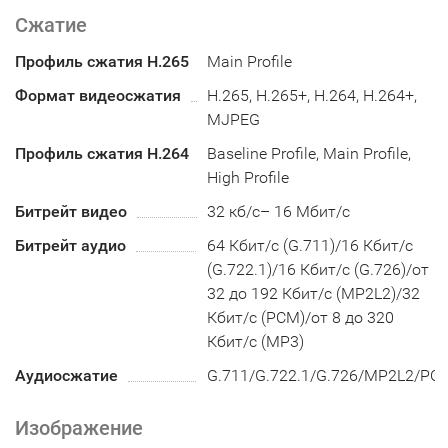
Сжатие
Профиль сжатия H.265
Main Profile
Формат видеосжатия
H.265, H.265+, H.264, H.264+,
MJPEG
Профиль сжатия H.264
Baseline Profile, Main Profile,
High Profile
Битрейт видео
32 кб/с– 16 Мбит/с
Битрейт аудио
64 Кбит/с (G.711)/16 Кбит/с
(G.722.1)/16 Кбит/с (G.726)/от
32 до 192 Кбит/с (MP2L2)/32
Кбит/с (PCM)/от 8 до 320
Кбит/с (MP3)
Аудиосжатие
G.711/G.722.1/G.726/MP2L2/P
Изображение