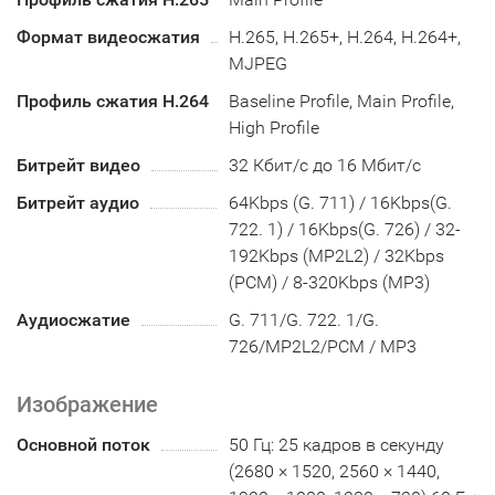
Формат видеосжатия
H.265, H.265+, H.264, H.264+,
MJPEG
Профиль сжатия H.264
Baseline Profile, Main Profile,
High Profile
Битрейт видео
32 Кбит/с до 16 Мбит/с
Битрейт аудио
64Kbps (G. 711) / 16Kbps(G.
722. 1) / 16Kbps(G. 726) / 32-
192Kbps (MP2L2) / 32Kbps
(PCM) / 8-320Kbps (MP3)
Аудиосжатие
G. 711/G. 722. 1/G.
726/MP2L2/PCM / MP3
Изображение
Основной поток
50 Гц: 25 кадров в секунду
(2680 × 1520, 2560 × 1440,