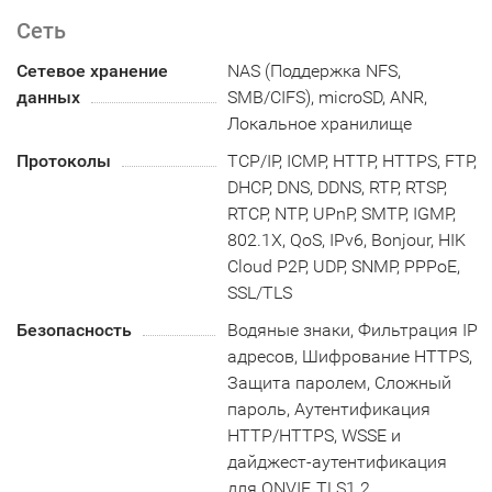
Сеть
Сетевое хранение
NAS (Поддержка NFS,
данных
SMB/CIFS), microSD, ANR,
Локальное хранилище
Протоколы
TCP/IP, ICMP, HTTP, HTTPS, FTP,
DHCP, DNS, DDNS, RTP, RTSP,
RTCP, NTP, UPnP, SMTP, IGMP,
802.1X, QoS, IPv6, Bonjour, HIK
Cloud P2P, UDP, SNMP, PPPoE,
SSL/TLS
Безопасность
Водяные знаки, Фильтрация IP
адресов, Шифрование HTTPS,
Защита паролем, Сложный
пароль, Аутентификация
HTTP/HTTPS, WSSE и
дайджест-аутентификация
для ONVIF, TLS1.2,