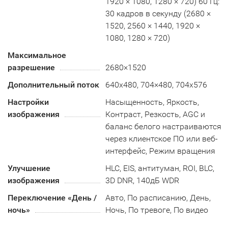
1920 × 1080, 1280 × 720) 60 Гц:
30 кадров в секунду (2680 ×
1520, 2560 × 1440, 1920 ×
1080, 1280 × 720)
Максимальное
разрешение
2680×1520
Дополнительный поток
640x480, 704×480, 704x576
Настройки
Насыщенность, Яркость,
изображения
Контраст, Резкость, AGC и
баланс белого настраиваются
через клиентское ПО или веб-
интерфейс, Режим вращения
Улучшение
HLC, EIS, антитуман, ROI, BLC,
изображения
3D DNR, 140дБ WDR
Переключение «День /
Авто, По расписанию, День,
ночь»
Ночь, По тревоге, По видео