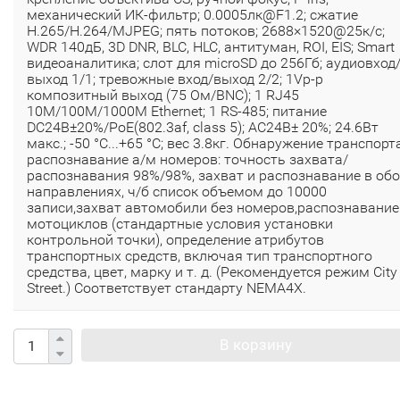
механический ИК-фильтр; 0.0005лк@F1.2; сжатие
H.265/H.264/MJPEG; пять потоков; 2688×1520@25к/с;
WDR 140дБ, 3D DNR, BLC, HLC, антитуман, ROI, EIS; Smart
видеоаналитика; слот для microSD до 256Гб; аудиовход
выход 1/1; тревожные вход/выход 2/2; 1Vp-p
композитный выход (75 Ом/BNC); 1 RJ45
10M/100M/1000M Ethernet; 1 RS-485; питание
DC24В±20%/PoE(802.3af, class 5); AC24В± 20%; 24.6Вт
макс.; -50 °C...+65 °C; вес 3.8кг. Обнаружение транспорт
распознавание а/м номеров: точность захвата/
распознавания 98%/98%, захват и распознавание в об
направлениях, ч/б список объемом до 10000
записи,захват автомобили без номеров,распознавание
мотоциклов (стандартные условия установки
контрольной точки), определение атрибутов
транспортных средств, включая тип транспортного
средства, цвет, марку и т. д. (Рекомендуется режим City
Street.) Соответствует стандарту NEMA4X.
В корзину