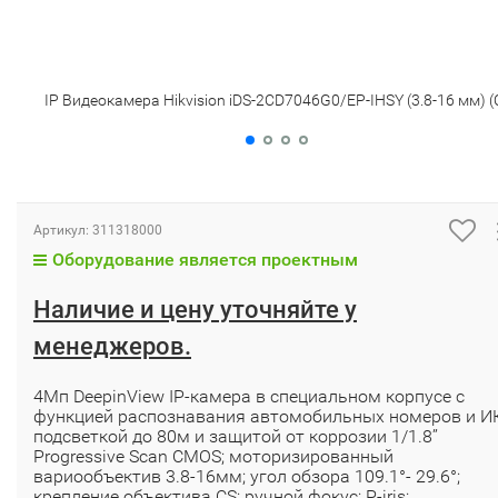
IP Видеокамера Hikvision iDS-2CD7046G0/EP-IHSY (3.8-16 мм) (
Артикул:
311318000
Оборудование является проектным
Наличие и цену уточняйте у
менеджеров.
4Мп DeepinView IP-камера в специальном корпусе с
функцией распознавания автомобильных номеров и И
подсветкой до 80м и защитой от коррозии 1/1.8’’
Progressive Scan CMOS; моторизированный
вариообъектив 3.8-16мм; угол обзора 109.1°- 29.6°;
крепление объектива CS; ручной фокус; P-iris;