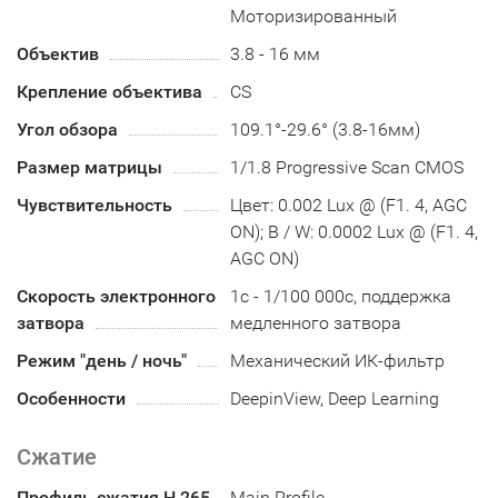
Моторизированный
Объектив
3.8 - 16 мм
Крепление объектива
CS
Угол обзора
109.1°-29.6° (3.8-16мм)
Размер матрицы
1/1.8 Progressive Scan CMOS
Чувствительность
Цвет: 0.002 Lux @ (F1. 4, AGC
ON); B / W: 0.0002 Lux @ (F1. 4,
AGC ON)
Скорость электронного
1с - 1/100 000с, поддержка
затвора
медленного затвора
Режим "день / ночь"
Механический ИК-фильтр
Особенности
DeepinView, Deep Learning
Сжатие
Профиль сжатия H.265
Main Profile